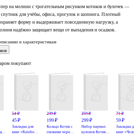
пер на молнии с трогательным рисунком котиков и булочек —
 спутник для учёбы, офиса, прогулок и шопинга. Плотный
охраняет форму и выдерживает повседневную нагрузку, а
олния надёжно защищает вещи от выпадения и осадков.
описанию и характеристикам
нт с котиками и булочками поднимет настроение и выделит вас
ывов
Вместительная сумка легко заменит несколько пакетов: в неё
 книги, покупки, контейнеры с едой и всё необходимое на день
варом покупают
чки позволяют носить шоппер и в руке, и на плече.
54 ₽
239 ₽
359 ₽
71 ₽
45 ₽
199 ₽
299 ₽
59 ₽
Закладка для
Кольцо Котик с
Набор парных
Закладка д
щий
книг «Rainbow»,
глазками черный
кулонов Котики
книг «Чел