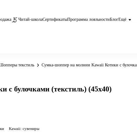
родажа
Читай-школа
Сертификаты
Программа лояльности
Блог
Ещё
Шопперы текстиль
Сумка-шоппер на молнии Kawaii Котики с булочкам
 с булочками (текстиль) (45х40)
ки
Kawaii: сувениры