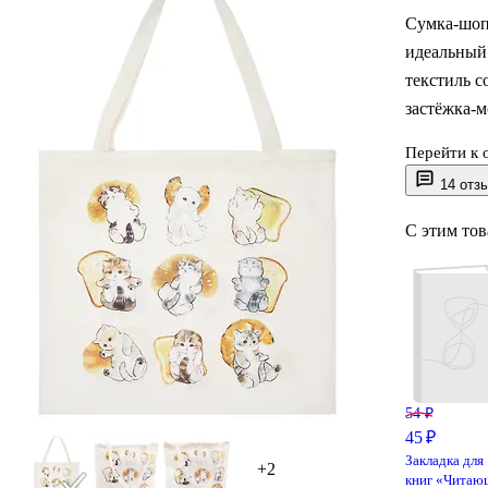
Сумка-шоп
идеальный
текстиль с
застёжка-м
Перейти к 
Милый при
14 отз
из толпы. 
помещаются
С этим то
Удобные ру
54 ₽
45 ₽
Закладка для
+2
книг «Читаю