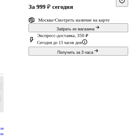
за 999 ₽
сегодня
Москва
Смотреть наличие
на карте
Забрать из магазина
Экспресс-доставка, 350 ₽
Сегодня до 13 часов дня
Получить за 3 часа
.
479 ₽
719 ₽
299 ₽
527 ₽
399 ₽
599 ₽
249 ₽
439 ₽
ля
Ободок Глазки
Брелок Овечка
Брелок-помпон
Брелок-
овек
Лягушка
(текстиль) (11
Котик с ушками
антист