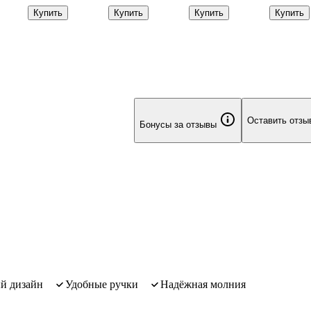
пластик, Yoi в
(металл), Lafilaf
с сердечком
вырастает
Купить
Купить
Купить
Купить
ассортименте
(текстиль,
мере того,
металл), Lafilaf
растут его
цели», пла
Schiller
Оставить отзы
Бонусы за отзывы
ый дизайн
удобные ручки
надёжная молния