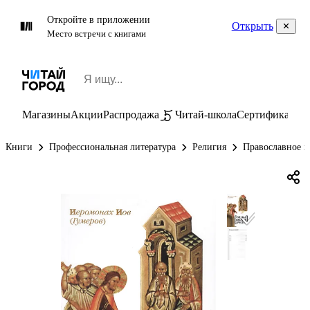
Откройте в приложении
Открыть
Место встречи с книгами
Магазины
Акции
Распродажа
Читай-школа
Сертификаты
П
Книги
Профессиональная литература
Религия
Православное х