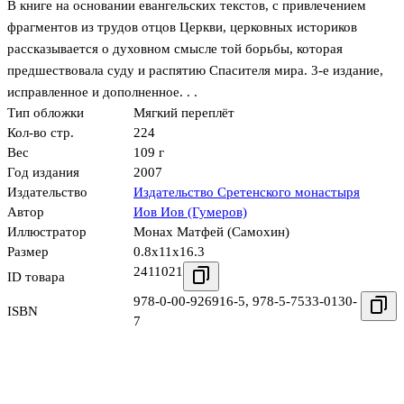
В книге на основании евангельских текстов, с привлечением
фрагментов из трудов отцов Церкви, церковных историков
рассказывается о духовном смысле той борьбы, которая
предшествовала суду и распятию Спасителя мира. 3-е издание,
исправленное и дополненное. . .
Тип обложки
Мягкий переплёт
Кол-во стр.
224
Вес
109 г
Год издания
2007
Издательство
Издательство Сретенского монастыря
Автор
Иов Иов (Гумеров)
Иллюстратор
Монах Матфей (Самохин)
Размер
0.8x11x16.3
2411021
ID товара
978-0-00-926916-5
,
978-5-7533-0130-
ISBN
7