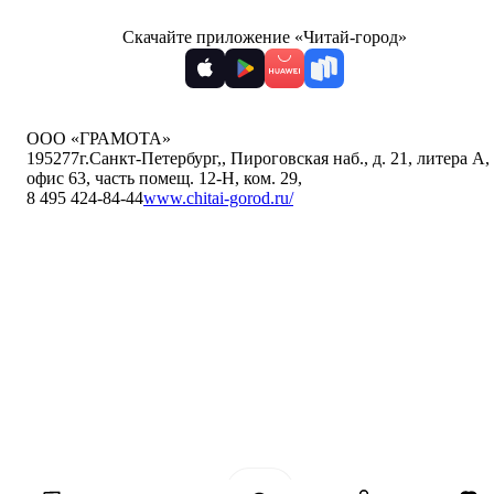
Скачайте приложение «Читай-город»
ООО «ГРАМОТА»
195277
г.Санкт-Петербург,
,
Пироговская наб., д. 21, литера А,
офис 63, часть помещ. 12-Н, ком. 29
,
8 495 424-84-44
www.chitai-gorod.ru/