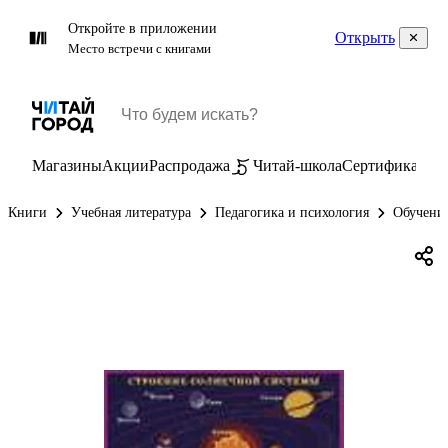
Откройте в приложении
Открыть
Место встречи с книгами
Магазины
Акции
Распродажа
Читай-школа
Сертификаты
П
Книги
Учебная литература
Педагогика и психология
Обучение