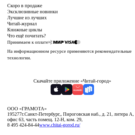
Скоро в продаже
Эксклюзивные новинки
Лучшие из лучших
Читай-журнал
Книжные циклы
Что ещё почитать?
Принимаем к оплате
На информационном ресурсе применяются
рекомендательные
технологии
.
Скачайте приложение «Читай-город»
ООО «ГРАМОТА»
195277
г.Санкт-Петербург,
,
Пироговская наб., д. 21, литера А,
офис 63, часть помещ. 12-Н, ком. 29
,
8 495 424-84-44
www.chitai-gorod.ru/