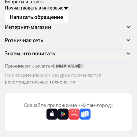
Вопросы и ответы
Поучаствовать в интервью
Написать обращение
Интернет-магазин
Акции
Розничная сеть
Распродажа
Доставка и оплата
Адреса магазинов
Знаем, что почитать
Программа лояльности
Книжный Дозор
Подарочные сертификаты
О компании
Скоро в продаже
Принимаем к оплате
Правила продажи
Читай-город для бизнеса
Эксклюзивные новинки
На информационном ресурсе применяются
Политика конфиденциальности
Хотите у нас работать?
Лучшие из лучших
рекомендательные технологии
.
Читай-журнал
Книжные циклы
Что ещё почитать?
Скачайте приложение «Читай-город»