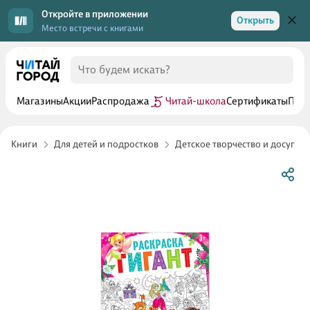
Откройте в приложении
Открыть
Место встречи с книгами
Магазины
Акции
Распродажа
Читай-школа
Сертификаты
Прог
Книги
Для детей и подростков
Детское творчество и досуг