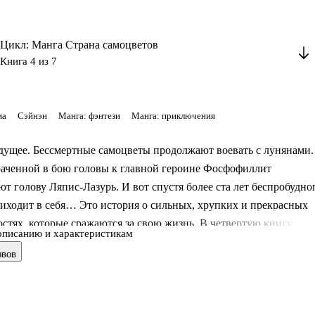
Цикл: Манга Страна самоцветов
Книга 4 из 7
ма
Сэйнэн
Манга: фэнтези
Манга: приключения
дущее. Бессмертные самоцветы продолжают воевать с лунянами.
раченной в бою головы к главной героине Фосфофиллит
т голову Ляпис-Лазурь. И вот спустя более ста лет беспробудно
иходит в себя… Это история о сильных, хрупких и прекрасных
стях, которые сражаются за свою жизнь. В четвертую книгу
описанию и характеристикам
ы 45–61, а также две бонусные истории.
ывов