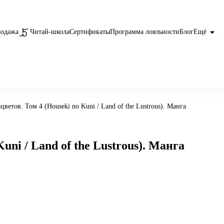
родажа
Читай-школа
Сертификаты
Программа лояльности
Блог
Ещё
цветов. Том 4 (Houseki no Kuni / Land of the Lustrous). Манга
uni / Land of the Lustrous). Манга