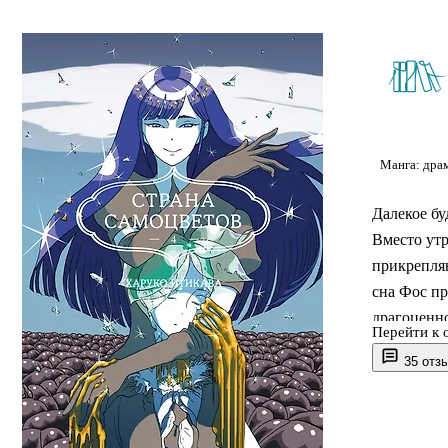
Манга: дра
Далекое бу
Вместо ут
прикрепляю
сна Фос пр
драгоценно
Перейти к 
вошли глав
35 отз