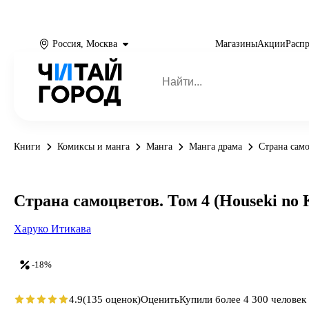
Россия, Москва
Магазины
Акции
Расп
Книги
Комиксы и манга
Манга
Манга драма
Страна само
Страна самоцветов. Том 4 (Houseki no K
Харуко Итикава
-18%
4.9
(135 оценок)
Оценить
Купили более 4 300 человек