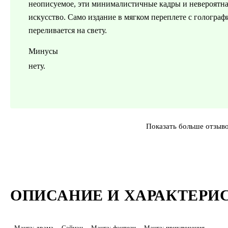
неописуемое, эти минималистичные кадры и невероятная
искусство. Само издание в мягком переплете с голограф
переливается на свету.
Минусы
нету.
Показать больше отзыв
ОПИСАНИЕ И ХАРАКТЕРИ
Манга: драма
Сэйнэн
Манга: фэнтези
Манга: приключения