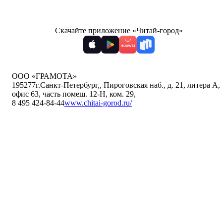
Скачайте приложение «Читай-город»
ООО «ГРАМОТА»
195277
г.Санкт-Петербург,
,
Пироговская наб., д. 21, литера А,
офис 63, часть помещ. 12-Н, ком. 29
,
8 495 424-84-44
www.chitai-gorod.ru/