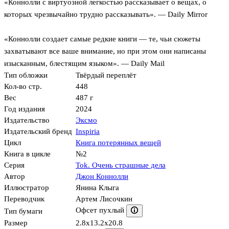
«Коннолли с виртуозной легкостью рассказывает о вещах, о
которых чрезвычайно трудно рассказывать». — Daily Mirror
«Коннолли создает самые редкие книги — те, чьи сюжеты
захватывают все ваше внимание, но при этом они написаны
изысканным, блестящим языком». — Daily Mail
Тип обложки
Твёрдый переплёт
Кол-во стр.
448
Вес
487 г
Год издания
2024
Издательство
Эксмо
Издательский бренд
Inspiria
Цикл
Книга потерянных вещей
Книга в цикле
№2
Серия
Tok. Очень страшные дела
Автор
Джон Коннолли
Иллюстратор
Янина Клыга
Переводчик
Артем Лисочкин
Офсет пухлый
Тип бумаги
Размер
2.8x13.2x20.8