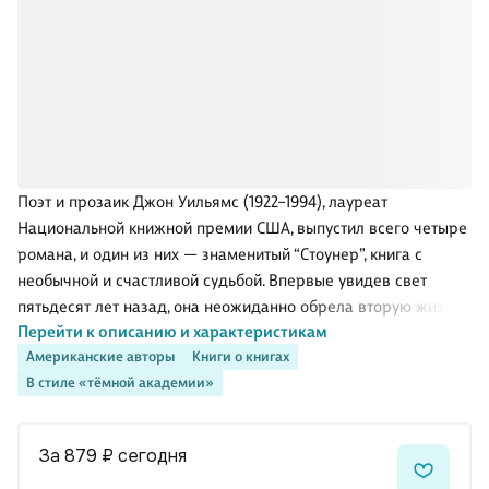
Поэт и прозаик Джон Уильямс (1922–1994), лауреат
Национальной книжной премии США, выпустил всего четыре
романа, и один из них — знаменитый “Стоунер”, книга с
необычной и счастливой судьбой. Впервые увидев свет
пятьдесят лет назад, она неожиданно обрела вторую жизнь
Перейти к описанию и характеристикам
в XXI веке. Переиздание вызвало в Америке колоссальный
Американские авторы
Книги о книгах
резонанс. Знаменитая на весь мир Анна Гавальда взялась за
В стиле «тёмной академии»
французский перевод, и “Стоунер” с надписью на обложке
“Прочла, полюбила и перевела Анна Гавальда” покорил
Францию. Вскоре последовали переводы на другие языки, и
за 879 ₽
сегодня
к автору пришла посмертная слава. Крестьянский парень