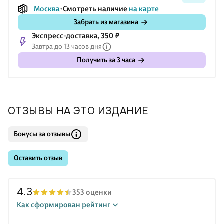
Уильям Стоунер неожиданно для себя увлекся текстами
Москва
Смотреть наличие
на карте
Шекспира. Отказавшись возвращаться после колледжа на
Забрать из магазина
Экспресс-доставка, 350 ₽
Завтра до 13 часов дня
Получить за 3 часа
ОТЗЫВЫ НА ЭТО ИЗДАНИЕ
Бонусы за отзывы
Оставить отзыв
4.3
353 оценки
Как сформирован рейтинг