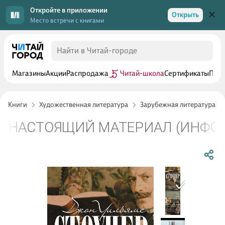
Откройте в приложении
Открыть
Место встречи с книгами
Магазины
Акции
Распродажа
Читай-школа
Сертификаты
Прог
Книги
Художественная литература
Зарубежная литература
НАСТОЯЩИЙ МАТЕРИАЛ (ИНФОР