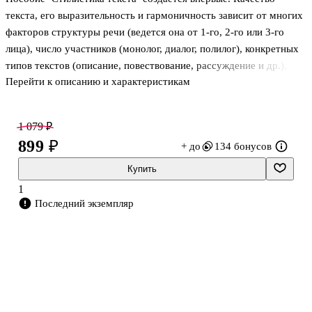
текста, его выразительность и гармоничность зависит от многих
факторов структуры речи (ведется она от 1-го, 2-го или 3-го
лица), число участников (монолог, диалог, полилог), конкретных
типов текстов (описание, повествование, рассуждение и др.),
Перейти к описанию и характеристикам
принадлежности к тому или иному функциональному стилю,
индивидуальной манеры, абзацного членения, характера связи
между самостоятельными предложениями и др.
1 079 ₽
899 ₽
+ до
134 бонусов
Пособие посвящено всестороннему анализу этих вопросов.
Рассчитано на студентов, аспирантов, преподавателей-
Купить
филологов, а также учащихся старших классов школ
1
гуманитарного профиля.
Последний экземпляр