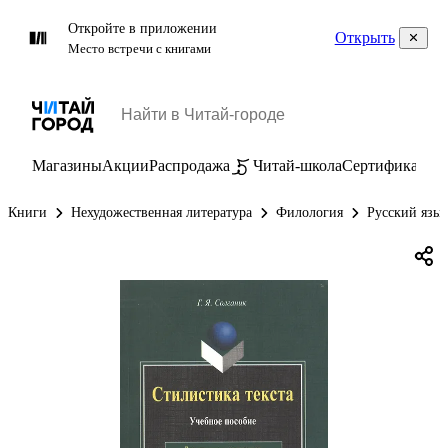
Откройте в приложении
Открыть
Место встречи с книгами
Магазины
Акции
Распродажа
Читай-школа
Сертификаты
П
Книги
Нехудожественная литература
Филология
Русский язы