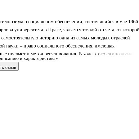
импозиум о социальном обеспечении, состоявшийся в мае 1966 
арлова университета в Праге, является точкой отсчета, от которо
ю самостоятельную историю одна из самых молодых отраслей
ой науки – право социального обеспечения, имеющая
ые предмет и метод регулирования. В ходе этого симпозиума
описанию и характеристикам
ены теоретические основы отрасли и определена ее понятийная
ть отзыв
я.
сборник издан к 60-летию этого события. В него вошли доклад
ников симпозиума, включая представителей Австрии, Болгарии,
Италии, Польши, СССР, чсср, Франции, Югославии. В ходе
а прозвучали доклады представителей Международной
ии