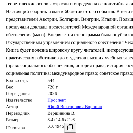
теоретические основы отрасли и определена ее понятийная т
Настоящий сборник издан к 60-летию этого события. В него
представителей Австрии, Болгарии, Венгрии, Италии, Польш
прозвучали доклады представителей Международной органи
обеспечения (масо). Впервые эта стенограмма была опубликова
Государственным управлением социального обеспечения Чехо
Книга будет полезна широкому кругу читателей, интересующ
практических работников до студентов высших учебных заве
(право социального обеспечения; история права; история гос
социальная политика; международное право; советское право
Кол-во стр.
544
Вес
726 г
Год издания
2026
Издательство
Проспект
Автор
Юрий Викторович Воронин
Переводчик
Вершинина В.
Размер
3.4x14.6x21.6
3164946
ID товара