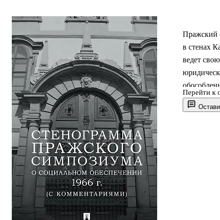
Пражский с
в стенах К
ведет сво
юридическ
обособленн
Перейти к 
были залож
Остави
таксономи
Настоящий 
всех участ
Венгрии, 
симпозиум
организац