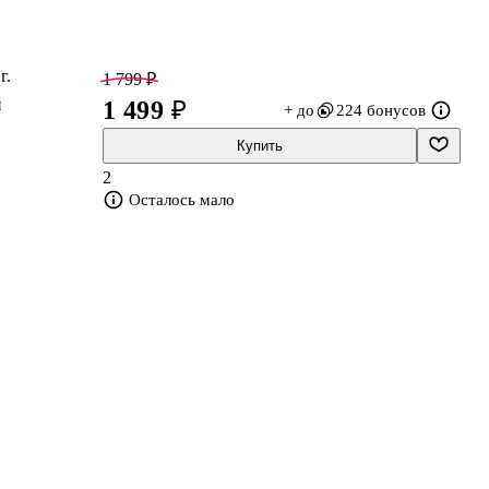
г.
1 799 ₽
й
1 499 ₽
+ до
224 бонусов
Купить
2
Осталось мало
ы