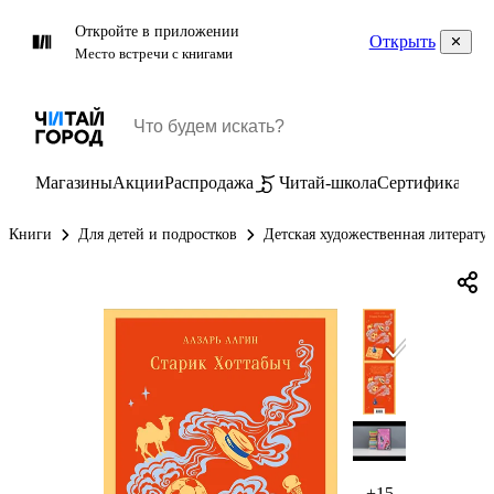
Откройте в приложении
Открыть
Место встречи с книгами
Магазины
Акции
Распродажа
Читай-школа
Сертификаты
П
Книги
Для детей и подростков
Детская художественная литерату
+15