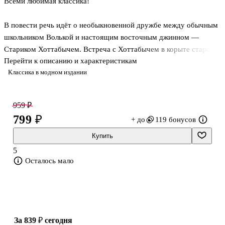
Всеми любимая классика!
В повести речь идёт о необыкновенной дружбе между обычным
школьником Волькой и настоящим восточным джинном —
Стариком Хоттабычем. Встреча с Хоттабычем в корыте старой
Перейти к описанию и характеристикам
баньки изменит жизнь Вольки кардинально.
Классика в модном издании
Старик Хоттабыч учит Вольку магии, делится с ним жизненной
мудростью, показывает, как любить и уважать окружающий мир
959 ₽
и людей.
799 ₽
+ до
119 бонусов
Купить
5
Осталось мало
за 839 ₽
сегодня