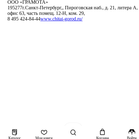
ООО «ГРАМОТА»
195277
г.Санкт-Петербург,
,
Пироговская наб., д. 21, литера А,
офис 63, часть помещ. 12-Н, ком. 29
,
8 495 424-84-44
www.chitai-gorod.ru/
Каталог
Мои книги
Корзина
Войти