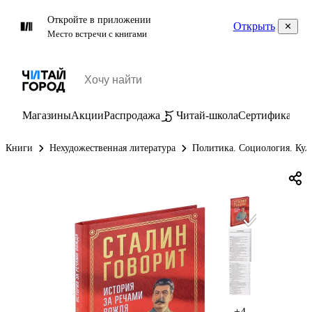
Откройте в приложении
Открыть
Место встречи с книгами
Магазины
Акции
Распродажа
Читай-школа
Сертификаты
П
Книги
Нехудожественная литература
Политика. Социология. Кул
+4