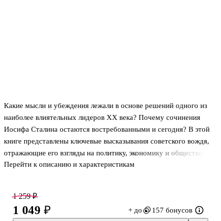
Какие мысли и убеждения лежали в основе решений одного из
наиболее влиятельных лидеров XX века? Почему сочинения
Иосифа Сталина остаются востребованными и сегодня? В этой
книге представлены ключевые высказывания советского вождя,
отражающие его взгляды на политику, экономику и общество.
Перейти к описанию и характеристикам
Все они были тщательно отобраны из первоисточников, 1-13
томов Полного собрания сочинений. А живые комментарии к
цитатам, написанные Мемуаристом, раскрывают исторический
1 259 ₽
контекст и добавляют глубины, делая чтение ещё более
1 049 ₽
+ до
157 бонусов
захватывающим. Сборник даёт возможность проанализировать