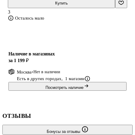
изменения в стране, основные проблемы того времени, а также
Купить
эволюцию стиля и взглядов самого Сталина. Каждая его фраза
3
точная и хлёс
Осталось мало
Наличие в магазинах
за 1 199 ₽
Москва
Нет в наличии
Есть в других городах,
1 магазин
Посмотреть наличие
ОТЗЫВЫ
Бонусы за отзывы