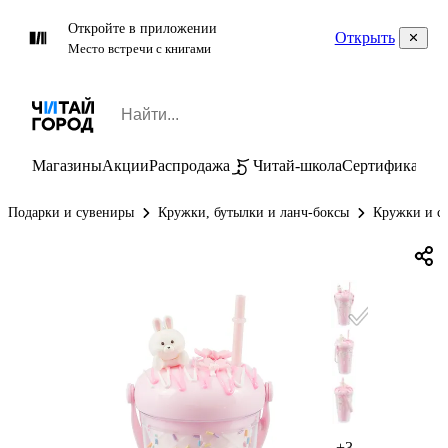
Откройте в приложении
Открыть
Место встречи с книгами
Магазины
Акции
Распродажа
Читай-школа
Сертификаты
П
Подарки и сувениры
Кружки, бутылки и ланч-боксы
Кружки и с
+3