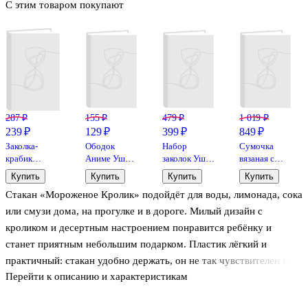
С этим товаром покупают
287 ₽
155 ₽
479 ₽
1 019 ₽
239 ₽
129 ₽
399 ₽
849 ₽
Заколка-
Ободок
Набор
Сумочка
крабик
Аниме Ушки
заколок Ушки
вязаная с
светло-
(черные)
со стразами
застежкой
Купить
Купить
Купить
Купить
розовая
(иск.мех)
(2 штуки)
Котики Nice,
Стакан «Мороженое Кролик» подойдёт для воды, лимонада, сока
(искусственный
(27х25)
(золотые)
Bookvalno
мех) (8 см),
(металл),
или смузи дома, на прогулке и в дороге. Милый дизайн с
Lafilaf
Lafilaf
кроликом и десертным настроением понравится ребёнку и
станет приятным небольшим подарком. Пластик лёгкий и
практичный: стакан удобно держать, он не так чувствителен к
Перейти к описанию и характеристикам
случайным падениям, как стекло. Объём 450 мл оптимален для
порции холодного напитка.