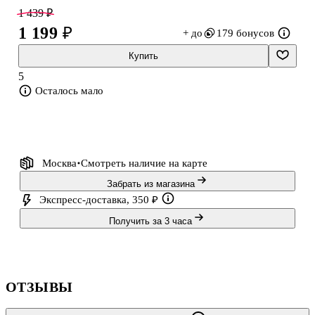
1 439 ₽
Обратите внимание: товар продаётся в ассортименте, выбор
1 199 ₽
+ до
179 бонусов
конкретного варианта недоступен.
Купить
5
Осталось мало
Москва
Смотреть наличие
на карте
Забрать из магазина
Экспресс-доставка, 350 ₽
Получить за 3 часа
ОТЗЫВЫ