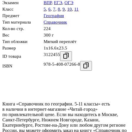
Экзамен
ВПР
,
ЕГЭ
,
ОГЭ
Класс
5
,
6
,
7
,
8
,
9
,
10
,
11
Предмет
География
Тип материала
Справочник
Кол-во стр.
224
Вес
300 г
Тип обложки
Мягкий переплёт
Размер
1x16.6x23.5
3122455
ID товара
978-5-408-07266-8
ISBN
Книга «Справочник по географии. 5-11 классы» есть
в наличии в интернет-магазине «Читай-город»
по привлекательной цене. Если вы находитесь в Москве,
Санкт-Петербурге, Нижнем Новгороде, Казани,
Екатеринбурге, Ростове-на-Дону или любом другом регионе
России, вы можете оформить заказ на книгу «Справочник по