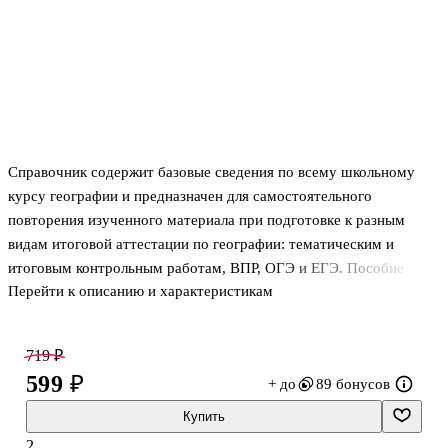
Справочник содержит базовые сведения по всему школьному
курсу географии и предназначен для самостоятельного
повторения изученного материала при подготовке к разным
видам итоговой аттестации по географии: тематическим и
итоговым контрольным работам, ВПР, ОГЭ и ЕГЭ. Пособие
Перейти к описанию и характеристикам
адресовано учащимся средних и старших классов
образовательных организаций, реализующих программы
основного общего и среднего общего образования.
719 ₽
599 ₽
+ до
89 бонусов
Купить
2