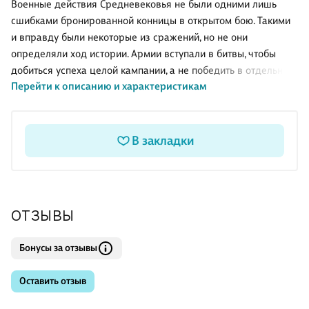
Военные действия Средневековья не были одними лишь
сшибками бронированной конницы в открытом бою. Такими
и вправду были некоторые из сражений, но не они
определяли ход истории. Армии вступали в битвы, чтобы
добиться успеха целой кампании, а не победить в отдельном
Перейти к описанию и характеристикам
бою. Войны велись для достижения политического или
экономического превосходства, а наилучшими способами в
таких случаях были походы и захват городов и крепостей.
Книга содержит подробный рассказ о вооружении и тактике
В закладки
рыцарей, пеших воинов и лучников, об осадных орудиях и
развитии военных технологий. Книга адресована широкому
кругу читателей, интересующихся военной историей. . . . . . . . . . . . .
. . . . . . . . . . . . . . . . .
ОТЗЫВЫ
Бонусы за отзывы
Оставить отзыв