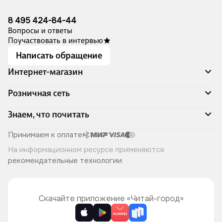
8 495 424-84-44
Вопросы и ответы
Поучаствовать в интервью
Написать обращение
Интернет-магазин
Акции
Розничная сеть
Распродажа
Доставка и оплата
Адреса магазинов
Знаем, что почитать
Программа лояльности
Книжный Дозор
Подарочные сертификаты
О компании
Скоро в продаже
Принимаем к оплате
Правила продажи
Читай-город для бизнеса
Эксклюзивные новинки
На информационном ресурсе применяются
Политика конфиденциальности
Хотите у нас работать?
Лучшие из лучших
рекомендательные технологии
.
Читай-журнал
Книжные циклы
Что ещё почитать?
Скачайте приложение «Читай-город»