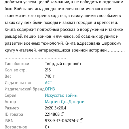
добиться успеха целой кампании, а не победить в отдельном
бою. Войны велись для достижения политического или
экономического превосходства, а наилучшими способами в
таких случаях были походы и захват городов и крепостей.
Книга содержит подробный рассказ о вооружении и тактике
рыцарей, пеших воинов и лучников, об осадных орудиях и
развитии военных технологий. Книга адресована широкому
кругу читателей, интересующихся военной историей. . . . . . . . . . . . .
. . . . . . . . . . . . . . . . . . . . . . . . . . . . . . . . . . . . . . . . . . .
Тип обложки
Твёрдый переплёт
Кол-во стр.
216
Вес
740 г
Издательство
АСТ
Издательский бренд
ОГИЗ
Серия
Искусство войны.
Автор
Мартин Дж. Догерти
Размер
2x20.3x26.4
ID товара
2214868
ISBN
978-5-17-062374-7
Возрастное
0+