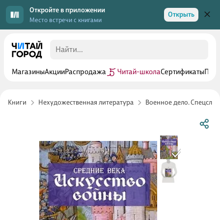
Откройте в приложении
Открыть
Место встречи с книгами
Магазины
Акции
Распродажа
Читай-школа
Сертификаты
Прог
Книги
Нехудожественная литература
Военное дело. Спецслу