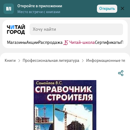
Откройте в приложении
Открыть
Место встречи с книгами
Магазины
Акции
Распродажа
Читай-школа
Сертификаты
Прог
Книги
Профессиональная литература
Информационные техн