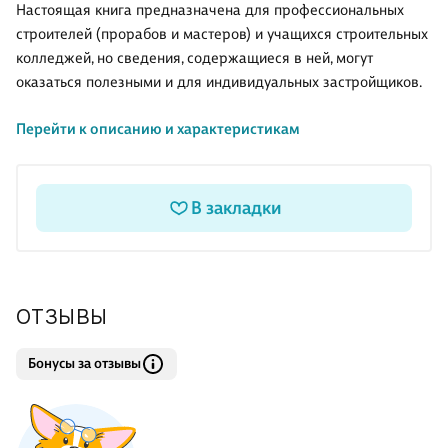
Настоящая книга предназначена для профессиональных
строителей (прорабов и мастеров) и учащихся строительных
колледжей, но сведения, содержащиеся в ней, могут
оказаться полезными и для индивидуальных застройщиков.
Перейти к описанию и характеристикам
В книге подробно освещены все этапы строительства
зданий, даны описания основных машин и механизмов,
рассматриваются современные материалы, применяемые в
жилищном строительстве.
В закладки
ОТЗЫВЫ
Бонусы за отзывы