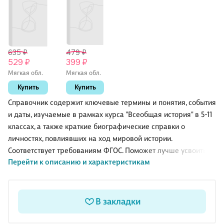
635 ₽
479 ₽
529 ₽
399 ₽
Мягкая обл.
Мягкая обл.
Купить
Купить
Справочник содержит ключевые термины и понятия, события
и даты, изучаемые в рамках курса "Всеобщая история" в 5-11
классах, а также краткие биографические справки о
личностях, повлиявших на ход мировой истории.
Соответствует требованиям ФГОС. Поможет лучше усвоить
Перейти к описанию и характеристикам
материал школьного курса, а также подготовиться к сдаче
ОГЭ и ЕГЭ.
Адресован учителям истории, школьникам и людям,
интересующимся мировой историей.
В закладки