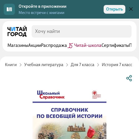
Откройте в приложении
Открыть
Место встречи с книгами
Магазины
Акции
Распродажа
Читай-школа
Сертификаты
Прог
Книги
Учебная литература
Для 7 класса
История 7 класс