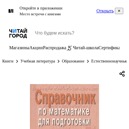
Откройте в приложении
Открыть
Место встречи с книгами
Магазины
Акции
Распродажа
Читай-школа
Сертификаты
П
Книги
Учебная литература
Образование
Естественнонаучные