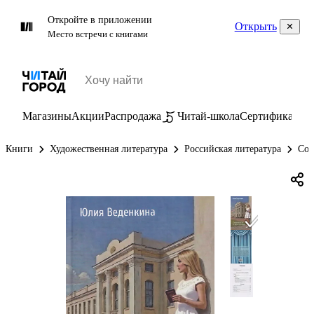
Откройте в приложении
Открыть
Место встречи с книгами
Магазины
Акции
Распродажа
Читай-школа
Сертификаты
П
Книги
Художественная литература
Российская литература
Сов