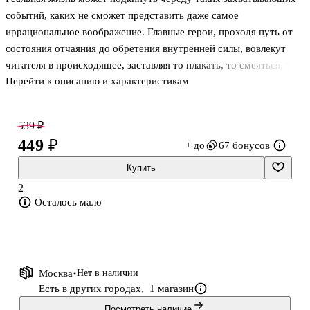
событий, каких не сможет представить даже самое
иррациональное воображение. Главные герои, проходя путь от
состояния отчаяния до обретения внутренней силы, вовлекут
читателя в происходящее, заставляя то плакать, то смеяться, то
Перейти к описанию и характеристикам
возмущаться. Они напоминают нам, насколько хрупкой бывает
человеческая судьба, как легко потерять контроль над своей
жизнью, когда сценарий спектакля, в котором все мы участвуем,
539 ₽
развивается вне нашего понимания и желания. Но одновременно
449 ₽
+ до
67 бонусов
обучая ценить каждую минуту счастья с любимыми людьми.
Купить
2
Осталось мало
Москва
Нет в наличии
Есть в других городах,
1 магазин
Посмотреть наличие