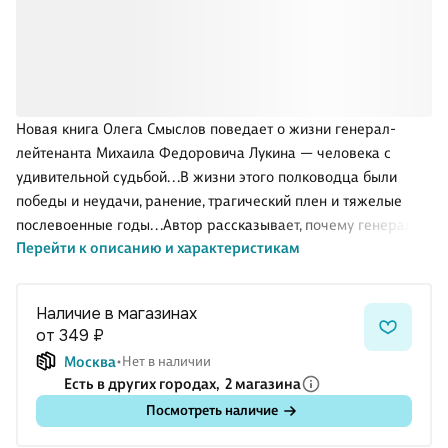
Новая книга Олега Смыслов поведает о жизни генерал-
лейтенанта Михаила Федоровича Лукина — человека с
удивительной судьбой. . .В жизни этого полководца были
победы и неудачи, ранение, трагический плен и тяжелые
послевоенные годы. . .Автор рассказывает, почему генерал
Перейти к описанию и характеристикам
Лукин оказался неудобной фигурой для немцев, а его
«генеральская правда» стала неудобной для власти в
Советском Союзе. .
Наличие в магазинах
от 349 ₽
Москва
Нет в наличии
Есть в других городах,
2 магазина
Посмотреть наличие