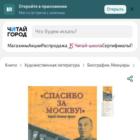
Откройте в приложении
Открыть
Место встречи с книгами
Магазины
Акции
Распродажа
Читай-школа
Сертификаты
Прог
Книги
Художественная литература
Биографии. Мемуары
Б