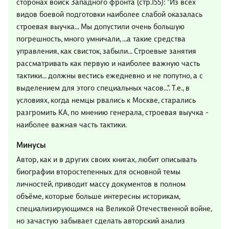
сторонах войск Западного фронта (стр.155): "Из всех
видов боевой подготовки наиболее слабой оказалась
строевая выучка... Мы допустили очень большую
погрешность, много умничали, ...а такие средства
управления, как свисток, забыли... Строевые занятия
рассматривать как первую и наиболее важную часть
тактики... должны вестись ежедневно и не попутно, а с
выделением для этого специальных часов...". Т.е., в
условиях, когда немцы рвались к Москве, старались
разгромить КА, по мнению генерала, строевая выучка -
наиболее важная часть тактики.
Минусы
Автор, как и в других своих книгах, любит описывать
биографии второстепенных для основной темы
личностей, приводит массу документов в полном
объёме, которые больше интересны историкам,
специализирующимся на Великой Отечественной войне,
но зачастую забывает сделать авторский анализ