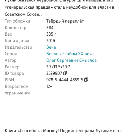
Лукин оказался неудобной фигурой для немцев, а его
«генеральская правда» стала неудобной для власти в
Советском Союзе. .
Тип обложки
Твёрдый переплёт
Кол-во стр.
384
Вес
335 г
Год издания
2016
Издательство
Вече
Серия
Военные тайны ХХ века
Автор
Олег Сергеевич Смыслов
Размер
2.7x13.5x20.7
ID товара
2529907
ISBN
978-5-4444-4859-5
Возрастное
12+
ограничение
Книга «Спасибо за Москву! Подвиг генерала Лукина» есть