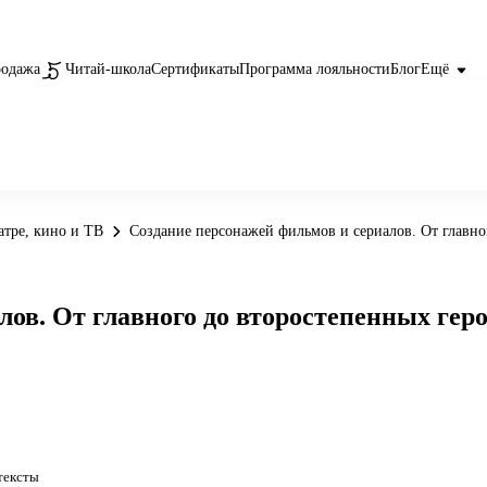
родажа
Читай-школа
Сертификаты
Программа лояльности
Блог
Ещё
атре, кино и ТВ
Создание персонажей фильмов и сериалов. От главно
ов. От главного до второстепенных геро
тексты