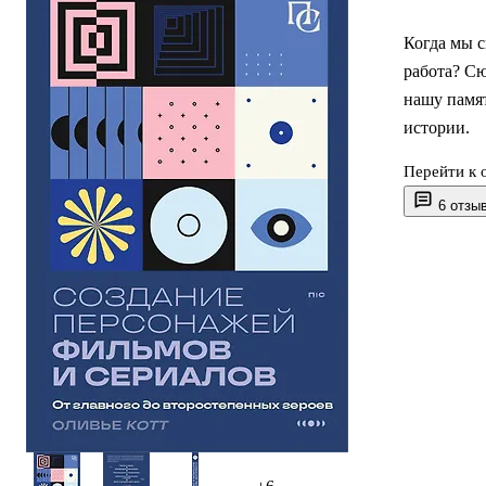
Когда мы с
работа? С
нашу памя
истории.
Перейти к 
Создать де
6 отзы
наука! Он 
быть мотив
должен.
Книга «Соз
второстеп
сценаристо
Все нюанс
• Какие бы