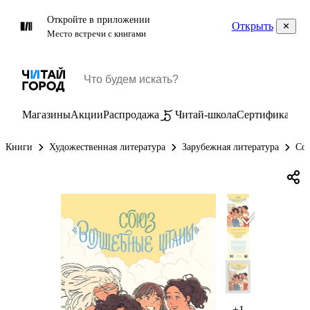
Откройте в приложении
Открыть
Место встречи с книгами
Магазины
Акции
Распродажа
Читай-школа
Сертификаты
П
Книги
Художественная литература
Зарубежная литература
Сов
+1