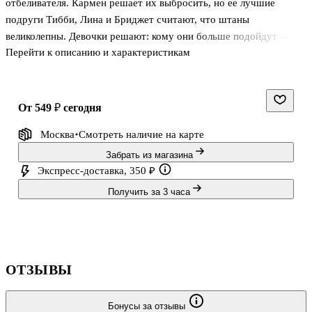
отбеливателя. Кармен решает их выбросить, но ее лучшие
подруги Тибби, Лина и Бриджет считают, что штаны
великолепны. Девочки решают: кому они больше подойдут —
Перейти к описанию и характеристикам
тому и достанутся.
Однако штаны, ко всеобщему удивлению, подходят всем
идеально. Даже Кармен, которой никогда не нравится, как на ней
от 549 ₽
сегодня
сидит одежда. За несколькими пакетами сырных булочек
Москва
Смотреть наличие
на карте
подруги решают создать Союз «Волшебные Штаны»... А на
следующий день наступают летние каникулы, и девочки
Забрать из магазина
прощаются до нового учебного года.
Экспресс-доставка, 350 ₽
Получить за 3 часа
Тут-то и начинается путешествие штанов и самое
запоминающееся лето в жизни четырех подруг.
ОТЗЫВЫ
Бонусы за отзывы