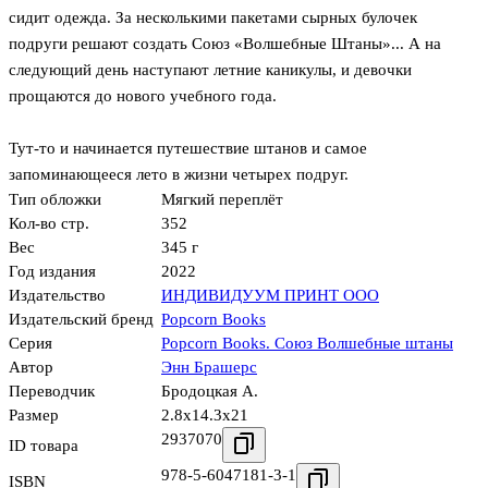
сидит одежда. За несколькими пакетами сырных булочек
подруги решают создать Союз «Волшебные Штаны»... А на
следующий день наступают летние каникулы, и девочки
прощаются до нового учебного года.
Тут-то и начинается путешествие штанов и самое
запоминающееся лето в жизни четырех подруг.
Тип обложки
Мягкий переплёт
Кол-во стр.
352
Вес
345 г
Год издания
2022
Издательство
ИНДИВИДУУМ ПРИНТ ООО
Издательский бренд
Popcorn Books
Серия
Popcorn Books. Союз Волшебные штаны
Автор
Энн Брашерс
Переводчик
Бродоцкая А.
Размер
2.8x14.3x21
2937070
ID товара
978-5-6047181-3-1
ISBN