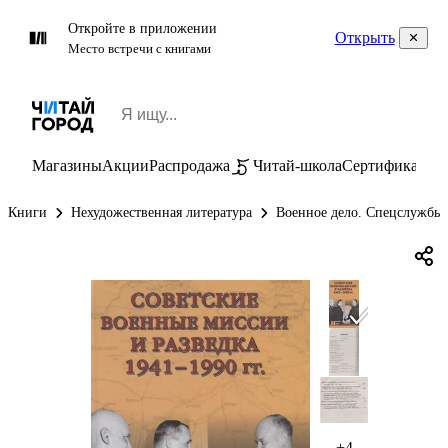
Откройте в приложении
Открыть
Место встречи с книгами
Магазины
Акции
Распродажа
Читай-школа
Сертификаты
П
Книги
Нехудожественная литература
Военное дело. Спецслужбы
+4