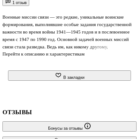
1 отзыв
Военные миссии связи — это редкие, уникальные воинские
формирования, выполнявшие особые задания государственной
важности во время войны 1941—1945 годов и в послевоенное
время с 1947 по 1990 год. Основной задачей военных миссий
связи стала разведка. Ведь им, как никому другому,
Перейти к описанию и характеристикам
представилась возможность, законно располагаясь на
территории вероятного противника, добывать ценную
информацию о состоянии войск, их вооружении, образцах
новейшей техники. О сорокалетней деятельности военных
В закладки
миссий связи известно немного. По вполне понятным причинам
работа «миссионеров» была засекречена. Новая книга М.Е.
Болтунова рассказывает об истории этих таинственных
формирований. .
ОТЗЫВЫ
Бонусы за отзывы