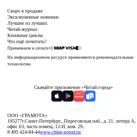
Скоро в продаже
Эксклюзивные новинки
Лучшие из лучших
Читай-журнал
Книжные циклы
Что ещё почитать?
Принимаем к оплате
На информационном ресурсе применяются
рекомендательные
технологии
.
Скачайте приложение «Читай-город»
ООО «ГРАМОТА»
195277
г.Санкт-Петербург,
,
Пироговская наб., д. 21, литера А,
офис 63, часть помещ. 12-Н, ком. 29
,
8 495 424-84-44
www.chitai-gorod.ru/