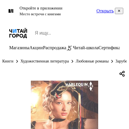
Откройте в приложении
Открыть
Место встречи с книгами
Магазины
Акции
Распродажа
Читай-школа
Сертификаты
П
Книги
Художественная литература
Любовные романы
Зарубе