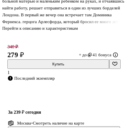
больной матерью и маленьким ребенком на руках, и отчаявшись
найти работу, решает отправиться в один из лучших борделей
Лондона. В первый же вечер она встречает там Доминика
Фернекса. герцога Арлесфорда, который бросил ее много лет
Перейти к описанию и характеристикам
назад — незамужнюю и беременную. Потрясенный
обстоятельствами этой встречи, Доминик предлагает ей стать
его любовницей, не зная, что у него есть сын. Арабелла
340 ₽
понимает, что должна согласиться — . . . .
279 ₽
+ до
41 бонуса
Купить
1
Последний экземпляр
за 239 ₽
сегодня
Москва
Смотреть наличие
на карте