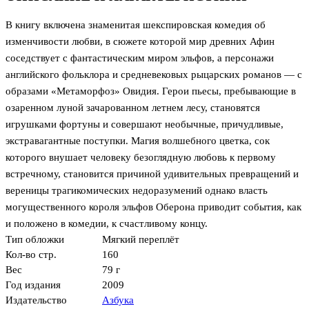
В книгу включена знаменитая шекспировская комедия об
изменчивости любви, в сюжете которой мир древних Афин
соседствует с фантастическим миром эльфов, а персонажи
английского фольклора и средневековых рыцарских романов — с
образами «Метаморфоз» Овидия. Герои пьесы, пребывающие в
озаренном луной зачарованном летнем лесу, становятся
игрушками фортуны и совершают необычные, причудливые,
экстравагантные поступки. Магия волшебного цветка, сок
которого внушает человеку безоглядную любовь к первому
встречному, становится причиной удивительных превращений и
вереницы трагикомических недоразумений однако власть
могущественного короля эльфов Оберона приводит события, как
и положено в комедии, к счастливому концу.
Тип обложки
Мягкий переплёт
Кол-во стр.
160
Вес
79 г
Год издания
2009
Издательство
Азбука