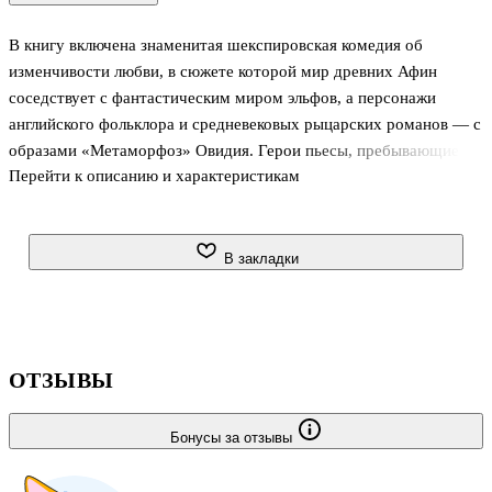
В книгу включена знаменитая шекспировская комедия об
изменчивости любви, в сюжете которой мир древних Афин
соседствует с фантастическим миром эльфов, а персонажи
английского фольклора и средневековых рыцарских романов — с
образами «Метаморфоз» Овидия. Герои пьесы, пребывающие в
Перейти к описанию и характеристикам
озаренном луной зачарованном летнем лесу, становятся
игрушками фортуны и совершают необычные, причудливые,
экстравагантные поступки. Магия волшебного цветка, сок
которого внушает человеку безоглядную любовь к первому
В закладки
встречному, становится причиной удивительных превращений и
вереницы трагикомических недоразумений однако власть
могущественного короля эльфов Оберона приводит события, как
и положено в комедии, к счастлив
ОТЗЫВЫ
Бонусы за отзывы