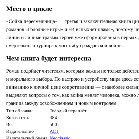
Место в цикле
«Сойка-пересмешница» — третья и заключительная книга ци
романов «Голодные игры» и «И вспыхнет пламя», поэтому чи
линии и личные травмы героев уже сформированы в первых д
смертельного турнира к масштабу гражданской войны.
Чем книга будет интересна
Роман подойдёт читателям, которым важны не только действи
и морального выбора. По настрою и устройству мира здесь ес
вниманию к личной цене сопротивления — с наиболее сильн
выделяют вопросы о том, как война меняет человека, можно л
граница между освобождением и новым контролем.
Тип обложки
Твёрдый переплёт
Кол-во стр.
384
Вес
500 г
Издательство
АСТ
Издательский бренд
Neoclassic