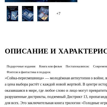
героини уж
+7
О чём к
После собы
руках Кап
ОПИСАНИЕ И ХАРАКТЕРИ
Подарочные издания
Книга или фильм
Постапокалипсис
Современ
Фэнтези и фантастика в подарок
«Сойка-пересмешница» — молодёжная антиутопия о войне, в
а цена выбора растёт с каждой новой жертвой. В центре ис
оказавшаяся в мире, где любое слово и лицо могут превратит
разрушенные дистрикты, подземный Дистрикт 13, пропаганди
для всех. Это заключительная книга трилогии «Голодные игр