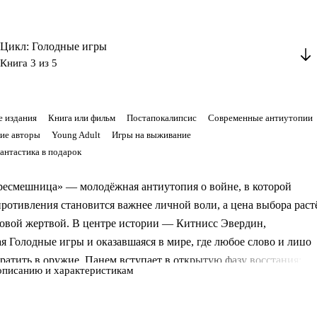
Цикл: Голодные игры
Книга 3 из 5
 издания
Книга или фильм
Постапокалипсис
Современные антиутопии
ие авторы
Young Adult
Игры на выживание
антастика в подарок
ресмешница» — молодёжная антиутопия о войне, в которой
ротивления становится важнее личной воли, а цена выбора раст
новой жертвой. В центре истории — Китнисс Эвердин,
 Голодные игры и оказавшаяся в мире, где любое слово и лицо
ратить в оружие. Панем вступает в открытую фазу восстания:
описанию и характеристикам
ые дистрикты, подземный Дистрикт 13, пропагандистская борьб
ый контроль задают жёсткие правила для всех. Это
ьная книга трилогии «Голодные игры», и здесь частная история