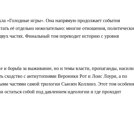
кла «Голодные игры». Она напрямую продолжает события
тать её отдельно нежелательно: многие отношения, политически
вух частях. Финальный том переводит историю с уровня
е и борьба за выживание, но и темы власти, пропаганды, насили
ть сходство с антиутопиями Вероники Рот и Лоис Лоури, а по
ыми частями самой трилогии Сьюзен Коллинз. Этот том особен
и остаться собой под давлением идеологии и где проходит