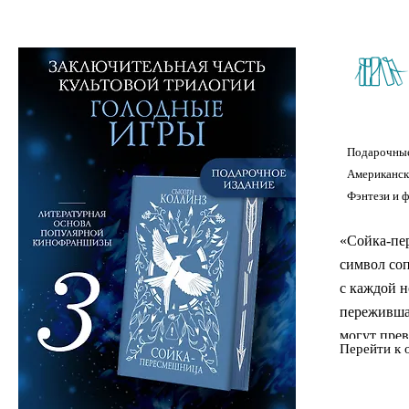
Подарочные
Американск
Фэнтези и ф
«Сойка-пе
символ соп
с каждой 
пережившая
могут прев
Перейти к 
разрушенн
и постоянн
заключител