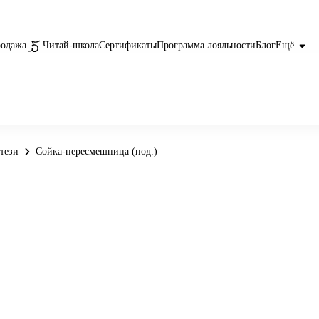
родажа
Читай-школа
Сертификаты
Программа лояльности
Блог
Ещё
тези
Сойка-пересмешница (под.)