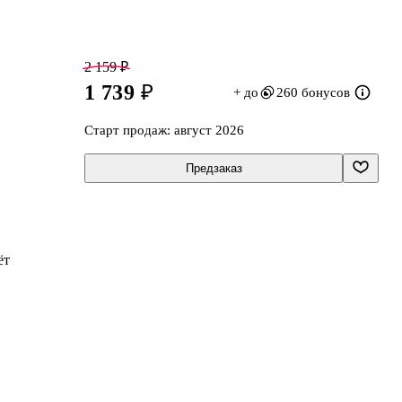
2 159 ₽
1 739 ₽
+ до
260 бонусов
Старт продаж:
август 2026
Предзаказ
ёт
а