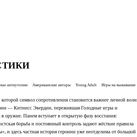
е неотделима от большой политической схватки.
нига
тий на арене дом героини уничтожен, а Пит Мелларк остаётся в
итол
СТИКИ
ные антиутопии
Американские авторы
Young Adult
Игры на выживание
 которой символ сопротивления становится важнее личной воли
тории — Китнисс Эвердин, пережившая Голодные игры и
ь в оружие. Панем вступает в открытую фазу восстания:
стская борьба и постоянный контроль задают жёсткие правила
ы», и здесь частная история героини уже неотделима от большой