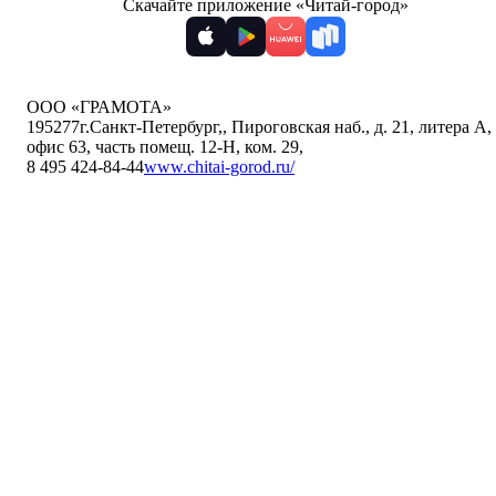
Скачайте приложение «Читай-город»
ООО «ГРАМОТА»
195277
г.Санкт-Петербург,
,
Пироговская наб., д. 21, литера А,
офис 63, часть помещ. 12-Н, ком. 29
,
8 495 424-84-44
www.chitai-gorod.ru/