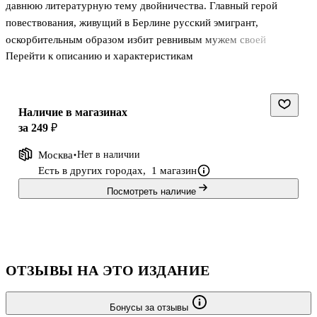
давнюю литературную тему двойничества. Главный герой
повествования, живущий в Берлине русский эмигрант,
оскорбительным образом избит ревнивым мужем своей
Перейти к описанию и характеристикам
любовницы и, не в силах пережить унижения, решается на
самоубийство. Однако и в "послесмертии" его не до конца
умершее "я" продолжает существовать среди знакомых ему
прежде людей, переживает неразделенную любовь и внимательно
Наличие в магазинах
соглядатайствует за человеком по фамилии Смуров, загадку
за 249 ₽
личности которого автор раскрывает лишь в самом конце
Москва
Нет в наличии
повести. .
Есть в других городах,
1 магазин
Посмотреть наличие
ОТЗЫВЫ НА ЭТО ИЗДАНИЕ
Бонусы за отзывы