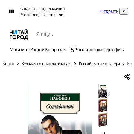
Откройте в приложении
Открыть
Место встречи с книгами
Магазины
Акции
Распродажа
Читай-школа
Сертификаты
П
Книги
Художественная литература
Российская литература
Рос
+1