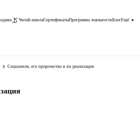
родажа
Читай-школа
Сертификаты
Программа лояльности
Блог
Ещё
Социализм, его пророчества и их реализация
изация