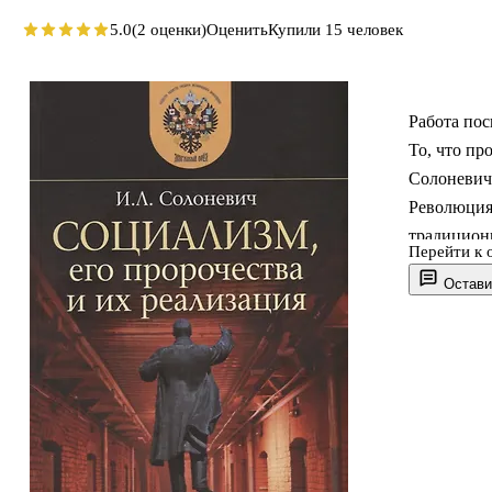
5.0
(2 оценки)
Оценить
Купили 15 человек
Работа по
То, что пр
Солоневича
Революция
традицион
Перейти к 
краю гибе
Остави
революцио
величайши
философий
того набор
гибели.