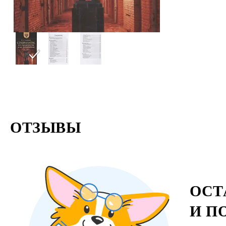
ОТЗЫВЫ
ОСТ
И П