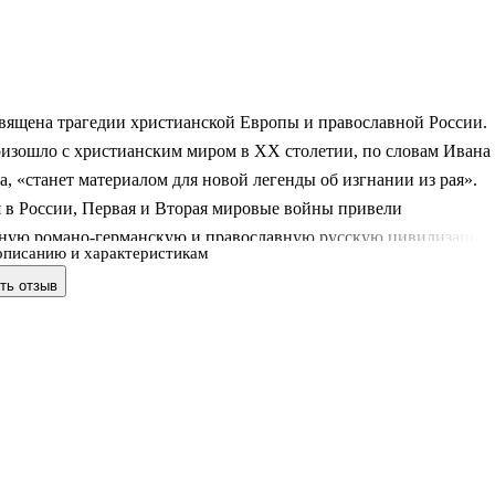
священа трагедии христианской Европы и православной России.
оизошло с христианским миром в XX столетии, по словам Ивана
, «станет материалом для новой легенды об изгнании из рая».
 в России, Первая и Вторая мировые войны привели
ную романо-германскую и православную русскую цивилизации 
описанию и характеристикам
ли. Христианскую традицию в нашем мире потеснила
ть отзыв
нная философия. Книга обращена ко всем русским людям с
м предостережением о гибельности революций, «научных»
, партий, социальных учений и физических извращений, всего
а ложных знаний, которые ведут доверчивое человечество к