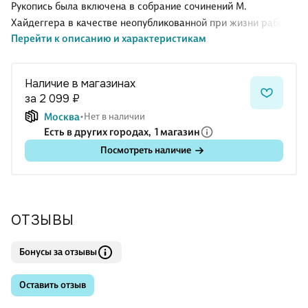
Рукопись была включена в собрание сочинений М.
Хайдеггера в качестве неопубликованной при жизни работы
Перейти к описанию и характеристикам
и представляет собой один из шести трудов, которые в
сумме составляют более 2000 страниц. Рукопись посвящена
истории возвращения человека к Бытию как Пра-бытию,
Наличие в магазинах
описанию предшествующего движения Бытия как
за 2 099 ₽
демонстрации власти и разочарования в ней, а затем —
Москва
Нет в наличии
нового возвращения человека к исходному Бытию. Текст
Есть в других городах,
1 магазин
рукописи, составлявшейся в секрете от всех учеников,
Посмотреть наличие
подтверждает неприятие М. Хайдеггером идеи расового
неравенства людей, леж
ОТЗЫВЫ
Бонусы за отзывы
Оставить отзыв