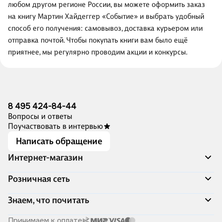
любом другом регионе России, вы можете оформить заказ
на книгу Мартин Хайдеггер «Событие» и выбрать удобный
способ его получения: самовывоз, доставка курьером или
отправка почтой. Чтобы покупать книги вам было ещё
приятнее, мы регулярно проводим акции и конкурсы.
8 495 424-84-44
Вопросы и ответы
Поучаствовать в интервью
Написать обращение
Интернет-магазин
Акции
Розничная сеть
Распродажа
Доставка и оплата
Адреса магазинов
Знаем, что почитать
Программа лояльности
Книжный Дозор
Подарочные сертификаты
О компании
Скоро в продаже
Принимаем к оплате