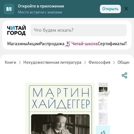
Откройте в приложении
Открыть
Место встречи с книгами
Магазины
Акции
Распродажа
Читай-школа
Сертификаты
Прог
Книги
Нехудожественная литература
Философия
Общие в
+5