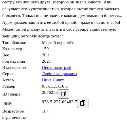
сестру его лучшего друга, которую он знал в юности. Ани
искушает его чувственностью, которая заставляет его жаждать
большего. Только она не знает, с какими демонами он борется...
Адам должен защитить ее любой ценой... даже от самого себя!
Может ли он рискнуть впустить в свое сердце единственную
женщину, которую всегда хотел?
Тип обложки
Мягкий переплёт
Кол-во стр.
159
Вес
70 г
Год издания
2021
Издательство
Центрполиграф
Серия
Любовные романы
Автор
Нина Сингх
Размер
0.5x11.5x16.5
2876253
ID товара
978-5-227-09482-7
ISBN
Возрастное
16+
ограничение