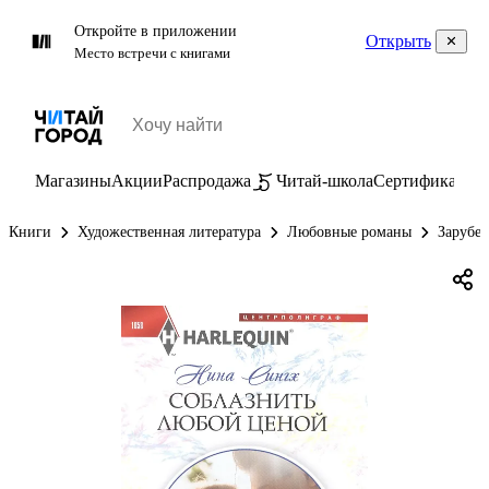
Откройте в приложении
Открыть
Место встречи с книгами
Магазины
Акции
Распродажа
Читай-школа
Сертификаты
П
Книги
Художественная литература
Любовные романы
Зарубе