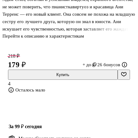
не может поверить, что пианистка­виртуоз и красавица Ани
Терренс — его новый клиент. Она совсем не похожа на младшую
сестру его лучшего друга, которую он знал в юности. Ани
искушает его чувственностью, которая заставляет его жаждать
Перейти к описанию и характеристикам
большего. Только она не знает, с какими демонами он борется...
Адам должен защитить ее любой ценой... даже от самого себя!
Может ли он рискнуть впустить в свое сердце единственную
218 ₽
женщину, которую всегда хотел?
179 ₽
+ до
26 бонусов
Купить
4
Осталось мало
за 99 ₽
сегодня