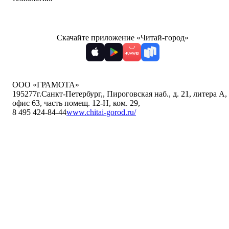
Скачайте приложение «Читай-город»
ООО «ГРАМОТА»
195277
г.Санкт-Петербург,
,
Пироговская наб., д. 21, литера А,
офис 63, часть помещ. 12-Н, ком. 29
,
8 495 424-84-44
www.chitai-gorod.ru/