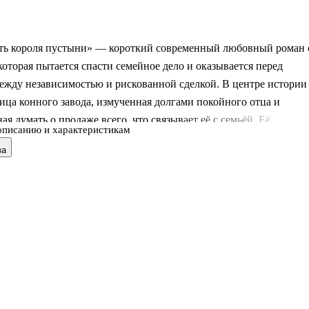
ть короля пустыни» — короткий современный любовный роман 
оторая пытается спасти семейное дело и оказывается перед
ежду независимостью и рискованной сделкой. В центре истории
ца конного завода, измученная долгами покойного отца и
я думать о продаже всего, что связывает её с семьёй. Её
описанию и характеристикам
мир держится на труде, ответственности и упрямстве, но в эту
ва
ит наследный принц, для которого брак может стать частью
а первый план выходят не только чувства, но и цена решений,
жой власти и попытка сохранить себя там, где всё подчинено
равилам.
нига
ого работает, чтобы расплатиться с