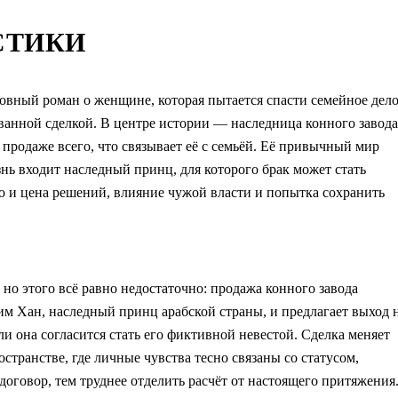
СТИКИ
вный роман о женщине, которая пытается спасти семейное дел
ванной сделкой. В центре истории — наследница конного завода
продаже всего, что связывает её с семьёй. Её привычный мир
знь входит наследный принц, для которого брак может стать
но и цена решений, влияние чужой власти и попытка сохранить
 но этого всё равно недостаточно: продажа конного завода
им Хан, наследный принц арабской страны, и предлагает выход 
ли она согласится стать его фиктивной невестой. Сделка меняет
странстве, где личные чувства тесно связаны со статусом,
оговор, тем труднее отделить расчёт от настоящего притяжения