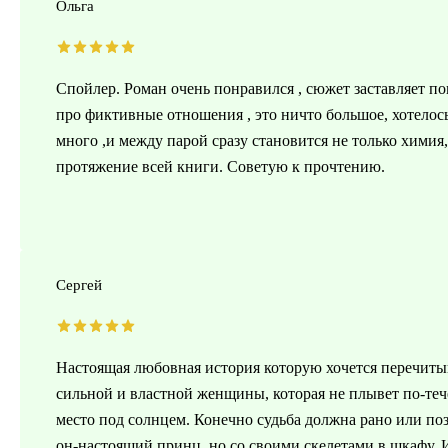
Ольга
Спойлер. Роман очень понравился , сюжет заставляет по
про фиктивные отношения , это ничто большое, хотелось
много ,и между парой сразу становится не только химия
протяжение всей книги. Советую к прочтению.
Сергей
Настоящая любовная история которую хочется перечиты
сильной и властной женщины, которая не плывет по-тече
место под солнцем. Конечно судьба должна рано или поз
он-настоящий принц, но со своими скелетами в шкафу. И