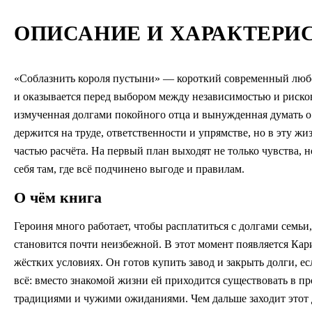
ОПИСАНИЕ И ХАРАКТЕРИ
«Соблазнить короля пустыни» — короткий современный любо
и оказывается перед выбором между независимостью и риско
измученная долгами покойного отца и вынужденная думать о 
держится на труде, ответственности и упрямстве, но в эту жи
частью расчёта. На первый план выходят не только чувства, 
себя там, где всё подчинено выгоде и правилам.
О чём книга
Героиня много работает, чтобы расплатиться с долгами семьи,
становится почти неизбежной. В этот момент появляется Кар
жёстких условиях. Он готов купить завод и закрыть долги, ес
всё: вместо знакомой жизни ей приходится существовать в про
традициями и чужими ожиданиями. Чем дальше заходит этот д