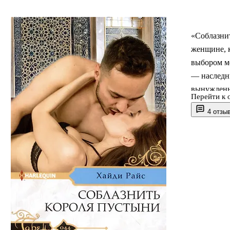
«Соблазни
женщине, к
выбором м
— наследни
вынужденна
Перейти к 
привычный 
4 отзы
жизнь вход
расчёта. Н
влияние чу
выгоде и п
О чём к
Героиня мн