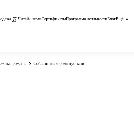
родажа
Читай-школа
Сертификаты
Программа лояльности
Блог
Ещё
бежные романы
Соблазнить короля пустыни