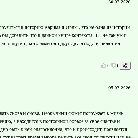
30.03.2026
грузиться в историю Карима и Орлы , это не одна из историй
 бы добавить что в данной книге контекста 18+ не так уж и
, но и шутки , которыми они друг друга подстегивают на
0
0
05.03.2026
вать снова и снова. Необычный сюжет погружает в жизнь
нию, а находится в постоянной борьбе за свое счастье и
дно быть к ней благосклонна, что и происходит, появляется
 тут настает время выбора решить все свои трудности или не