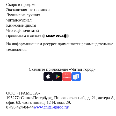
Скоро в продаже
Эксклюзивные новинки
Лучшие из лучших
Читай-журнал
Книжные циклы
Что ещё почитать?
Принимаем к оплате
На информационном ресурсе применяются
рекомендательные
технологии
.
Скачайте приложение «Читай-город»
ООО «ГРАМОТА»
195277
г.Санкт-Петербург,
,
Пироговская наб., д. 21, литера А,
офис 63, часть помещ. 12-Н, ком. 29
,
8 495 424-84-44
www.chitai-gorod.ru/