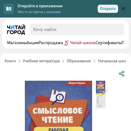
Откройте в приложении
Открыть
Место встречи с книгами
Магазины
Акции
Распродажа
Читай-школа
Сертификаты
Прог
Книги
Учебная литература
Образование
Начальная школа