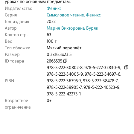
уроках по основным предметам.
Издательство
Феникс
Серия
Смысловое чтение. Феникс
Год издания
2022
Автор
Мария Викторовна Буряк
Кол-во стр.
63
Вес
100 г
Тип обложки
Мягкий переплёт
Размер
0.3x16.3x23.5
ID товара
2665595
978-5-222-30802-8
,
978-5-222-32830-9
,
978-5-222-34005-9
,
978-5-222-34697-6
,
ISBN
978-5-222-36795-7
,
978-5-222-38478-7
,
978-5-222-39905-7
,
978-5-222-40523-9
,
978-5-222-42273-1
Возрастное
0+
ограничение