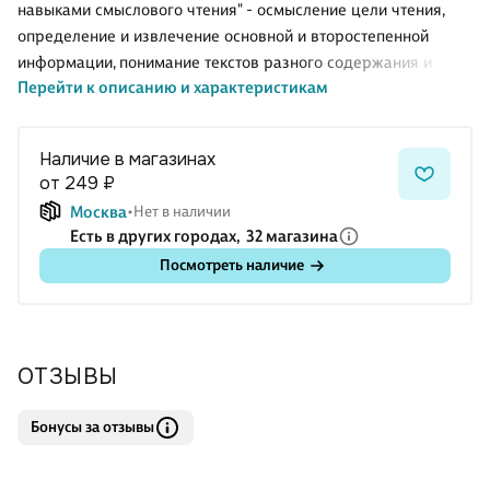
навыками смыслового чтения" - осмысление цели чтения,
определение и извлечение основной и второстепенной
информации, понимание текстов разного содержания и
Перейти к описанию и характеристикам
стиля. Данное учебное пособие предназначено для
проверки навыков смыслового чтения учащихся 2 класса.
Материалы пособия могут быть использованы и для
Наличие в магазинах
контрольной проверки полученных знаний и навыков, и на
от 249 ₽
уроках по основным предметам.
Москва
Нет в наличии
Есть в других городах,
32 магазина
Посмотреть наличие
ОТЗЫВЫ
Бонусы за отзывы