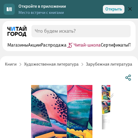
Откройте в приложении
Открыть
Место встречи с книгами
Магазины
Акции
Распродажа
Читай-школа
Сертификаты
Прог
Книги
Художественная литература
Зарубежная литература