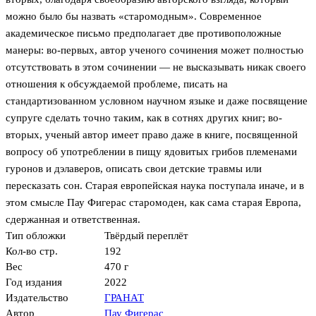
можно было бы назвать «старомодным». Современное
академическое письмо предполагает две противоположные
манеры: во-первых, автор ученого сочинения может полностью
отсутствовать в этом сочинении — не высказывать никак своего
отношения к обсуждаемой проблеме, писать на
стандартизованном условном научном языке и даже посвящение
супруге сделать точно таким, как в сотнях других книг; во-
вторых, ученый автор имеет право даже в книге, посвященной
вопросу об употреблении в пищу ядовитых грибов племенами
гуронов и дэлаверов, описать свои детские травмы или
пересказать сон. Старая европейская наука поступала иначе, и в
этом смысле Пау Фигерас старомоден, как сама старая Европа,
сдержанная и ответственная.
Тип обложки
Твёрдый переплёт
Кол-во стр.
192
Вес
470 г
Год издания
2022
Издательство
ГРАНАТ
Автор
Пау Фигерас