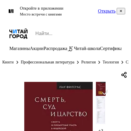
Откройте в приложении
Открыть
Место встречи с книгами
Магазины
Акции
Распродажа
Читай-школа
Сертификаты
П
Книги
Профессиональная литература
Религия
Теология
См
+3