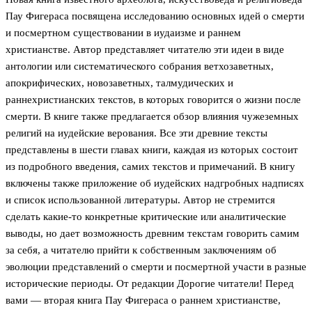
Пау Фигераса посвящена исследованию основных идей о смерти
и посмертном существовании в иудаизме и раннем
христианстве. Автор представляет читателю эти идеи в виде
антологии или систематического собрания ветхозаветных,
апокрифических, новозаветных, талмудических и
раннехристианских текстов, в которых говорится о жизни после
смерти. В книге также предлагается обзор влияния чужеземных
религий на иудейские верования. Все эти древние тексты
представлены в шести главах книги, каждая из которых состоит
из подробного введения, самих текстов и примечаний. В книгу
включены также приложение об иудейских надгробных надписях
и список использованной литературы. Автор не стремится
сделать какие-то конкретные критические или аналитические
выводы, но дает возможность древним текстам говорить самим
за себя, а читателю прийти к собственным заключениям об
эволюции представлений о смерти и посмертной участи в разные
исторические периоды. От редакции Дорогие читатели! Перед
вами — вторая книга Пау Фигераса о раннем христианстве,