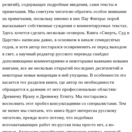
религий), содержащих подробные введения, сами тексты и
примечания. Мы советуем читателю обратить особое внимание
на примечания, поскольку именно в них Пау Фигерас порой
высказывает собственные суждения о комментируемых текстах.
Здесь хочется сделать несколько оговорок. Книга «Смерть, Суд и
Царство» написана давно, в основном в начале семидесятых
годов, и хотя автор постарался осовременить ее перед выходом
в свет, а научный редактор русского перевода снабдил
дополняющими комментариями и некоторыми важными новыми
книгами, все же несколько открытий последних десятилетий и
некоторые новые концепции в ней упущены. В особенности это
касается тех разделов книги, где автор по необходимости
обращается к далеким от него профессионально областям:
Древнему Ирану и Древнему Египту. Мы постарались
восполнить этот пробел консультациями со специалистами. Тем
не менее мы считаем, что книга будет интересна русскому
читателю, прежде всего потому, что подобных
всеохватывающих работ по-русски пока просто нет, а во-
вторых, благодаря своеобразию авторского взгляда, который