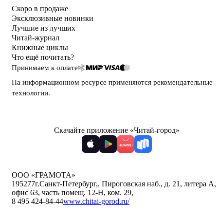
Скоро в продаже
Эксклюзивные новинки
Лучшие из лучших
Читай-журнал
Книжные циклы
Что ещё почитать?
Принимаем к оплате
На информационном ресурсе применяются
рекомендательные
технологии
.
Скачайте приложение «Читай-город»
ООО «ГРАМОТА»
195277
г.Санкт-Петербург,
,
Пироговская наб., д. 21, литера А,
офис 63, часть помещ. 12-Н, ком. 29
,
8 495 424-84-44
www.chitai-gorod.ru/