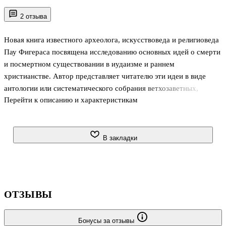
2 отзыва
Новая книга известного археолога, искусствоведа и религиоведа
Пау Фигераса посвящена исследованию основных идей о смерти
и посмертном существовании в иудаизме и раннем
христианстве. Автор представляет читателю эти идеи в виде
антологии или систематического собрания ветхозаветных,
Перейти к описанию и характеристикам
апокрифических, новозаветных, талмудических и
раннехристианских текстов, в которых говорится о жизни после
смерти. В книге также предлагается обзор влияния чужеземных
религий на иудейские верования. Все эти древние тексты
В закладки
представлены в шести главах книги, каждая из которых состоит
из подробного введения, самих текстов и примечаний. В книгу
включены также приложение об иудейских надгробных надписях
и список использо
ОТЗЫВЫ
Бонусы за отзывы