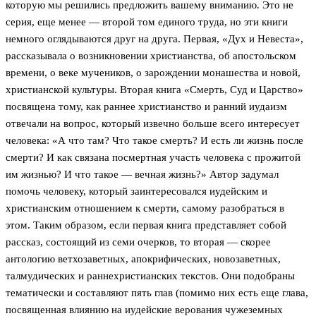
которую мы решились предложить вашему вниманию. Это не
серия, еще менее — второй том единого труда, но эти книги
немного оглядываются друг на друга. Первая, «Дух и Невеста»,
рассказывала о возникновении христианства, об апостольском
времени, о веке мучеников, о зарождении монашества и новой,
христианской культуры. Вторая книга «Смерть, Суд и Царство»
посвящена тому, как раннее христианство и ранний иудаизм
отвечали на вопрос, который извечно больше всего интересует
человека: «А что там? Что такое смерть? И есть ли жизнь после
смерти? И как связана посмертная участь человека с прожитой
им жизнью? И что такое — вечная жизнь?» Автор задумал
помочь человеку, который заинтересовался иудейским и
христианским отношением к смерти, самому разобраться в
этом. Таким образом, если первая книга представляет собой
рассказ, состоящий из семи очерков, то вторая — скорее
антологию ветхозаветных, апокрифических, новозаветных,
талмудических и раннехристианских текстов. Они подобраны
тематически и составляют пять глав (помимо них есть еще глава,
посвященная влиянию на иудейские верования чужеземных