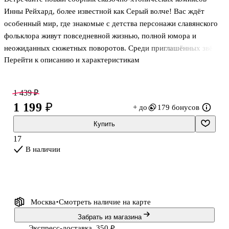
Инны Рейхард, более известной как Серый волче! Вас ждёт
особенный мир, где знакомые с детства персонажи славянского
фольклора живут повседневной жизнью, полной юмора и
неожиданных сюжетных поворотов. Среди приглашённых звёзд:
Перейти к описанию и характеристикам
Баба Яга и Кощей Бессмертный, русалка и леший, богатыри и
ящеры — кого там только нет!
1 439 ₽
1 199 ₽
+ до
179 бонусов
Купить
17
В наличии
Москва
Смотреть наличие
на карте
Забрать из магазина
Экспресс-доставка, 350 ₽