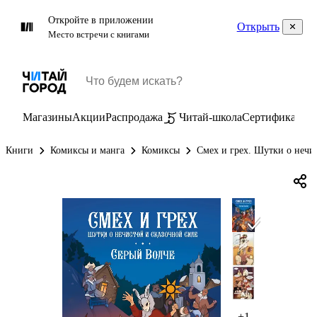
Откройте в приложении
Открыть
Место встречи с книгами
Магазины
Акции
Распродажа
Читай-школа
Сертификаты
П
Книги
Комиксы и манга
Комиксы
Смех и грех. Шутки о нечи
+1