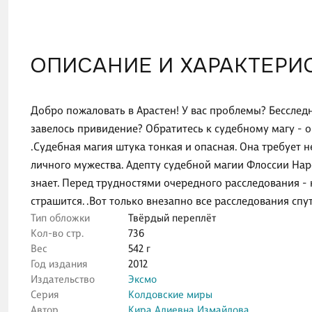
ОПИСАНИЕ И ХАРАКТЕРИ
Добро пожаловать в Арастен! У вас проблемы? Бесслед
завелось привидение? Обратитесь к судебному магу - о
.Судебная магия штука тонкая и опасная. Она требует н
личного мужества. Адепту судебной магии Флоссии Наре
знает. Перед трудностями очередного расследования - н
страшится. .Вот только внезапно все расследования спут
Тип обложки
Твёрдый переплёт
Кол-во стр.
736
Вес
542 г
Год издания
2012
Издательство
Эксмо
Серия
Колдовские миры
Автор
Кира Алиевна Измайлова