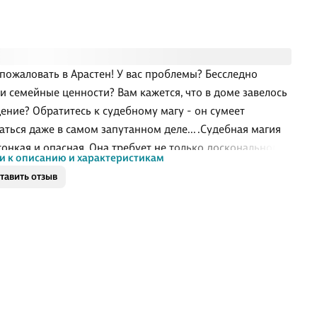
пожаловать в Арастен! У вас проблемы? Бесследно
и семейные ценности? Вам кажется, что в доме завелось
ение? Обратитесь к судебному магу - он сумеет
аться даже в самом запутанном деле... .Судебная магия
тонкая и опасная. Она требует не только досконального
и к описанию и характеристикам
 магических практик, но и личного мужества. Адепту
тавить отзыв
ой магии Флоссии Нарен ни того, ни другого не
ть. Службу свою она знает. Перед трудностями
ного расследования - не пасует. Угроз и незаконного
тва - не страшится. .Вот только внезапно все
дования спутываются в один туго сплетенный клубок. . .