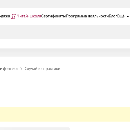
одажа
Читай-школа
Сертификаты
Программа лояльности
Блог
Ещё
е фэнтези
Случай из практики