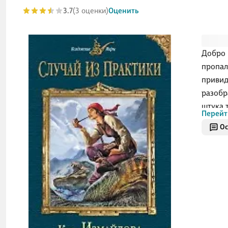
3.7
(3 оценки)
Оценить
Добро 
пропал
привид
разобр
штука 
Перейт
знания
Ос
судебн
занима
очеред
колдовс
рассле