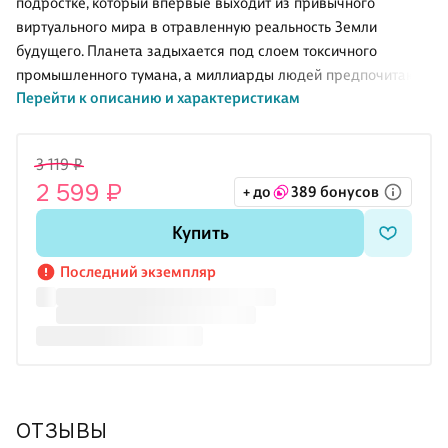
подростке, который впервые выходит из привычного
виртуального мира в отравленную реальность Земли
будущего. Планета задыхается под слоем токсичного
промышленного тумана, а миллиарды людей предпочитают
Перейти к описанию и характеристикам
спасаться от повседневности в киберпространстве. На этом
фоне тревоги об экологии и цифровой зависимости
вырастают до масштаба цивилизационного кризиса: Земля
3 119 ₽
превратилась в гигантскую свалку, а власть поделили между
2 599 ₽
+ до
389 бонусов
собой четыре корпорации, ведущие войны нейросетевыми
фантомами и боевыми искусственными интеллектами. Это
Купить
первая книга цикла «Экспансия. История Галактики»,
открывающая далёкое будущее человечества.
Последний экземпляр
О чём книга
Иван Стожаро
ОТЗЫВЫ