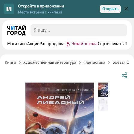
Откройте в приложении
Открыть
Место встречи с книгами
Магазины
Акции
Распродажа
Читай-школа
Сертификаты
Прог
Книги
Художественная литература
Фантастика
Боевая фан