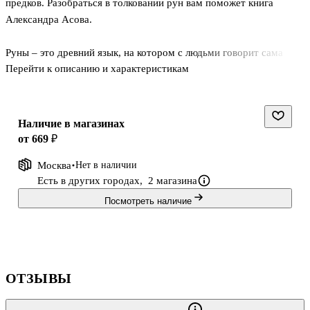
предков. Разобраться в толковании рун вам поможет книга
Александра Асова.
Руны – это древний язык, на котором с людьми говорит сама
Перейти к описанию и характеристикам
судьба. Руны обладают огромной магической силой, способной
заглянуть в будущее.
Размер упаковки: 12 x 7 x 1.2 см (В х Ш х Т)
Наличие в магазинах
Состав набора: 25 рун-карт, руководство на русском языке
от 669 ₽
Страна-производитель: Россия.
Москва
Нет в наличии
Есть в других городах,
2 магазина
Посмотреть наличие
ОТЗЫВЫ