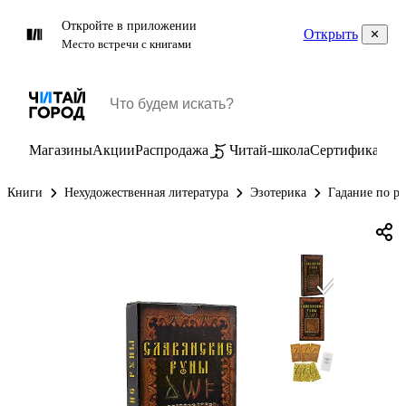
Откройте в приложении
Открыть
Место встречи с книгами
Магазины
Акции
Распродажа
Читай-школа
Сертификаты
П
Книги
Нехудожественная литература
Эзотерика
Гадание по р