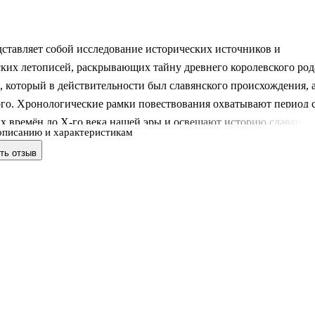
ставляет собой исследование исторических источников и
ких летописей, раскрывающих тайну древнего королевского род
 который в действительности был славянского происхождения, 
ого. Хронологические рамки повествования охватывают период 
 времён до X-го века нашей эры и освещают историю славян,
описанию и характеристикам
 в трудах античных историков, в славянской "Велесовой Книге
ть отзыв
едского историка Олофа Далина, переведённой с немецкого язы
енертом специально для Александра I-го. Рассмотрено также
современных исследований о древних славянах. Результатом
ий является реконструкция славянской монархической
енност