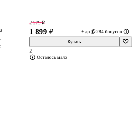
2 279 ₽
а
1 899 ₽
+ до
284 бонусов
а
Купить
с
2
Осталось мало
",
ка