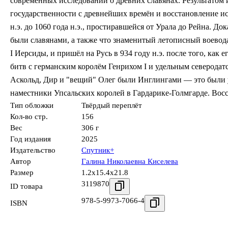
современных исследований о древних славянах. Результатом 
государственности с древнейших времён и восстановление и
н.э. до 1060 года н.э., простиравшейся от Урала до Рейна. До
были славянами, а также что знаменитый летописный воевод
I Иерсиды, и пришёл на Русь в 934 году н.э. после того, как
битв с германским королём Генрихом I и удельным северодат
Аскольд, Дир и "вещий" Олег были Инглингами — это были 
наместники Упсальских королей в Гардарике-Голмгарде. Вос
Тип обложки
Твёрдый переплёт
Кол-во стр.
156
Вес
306 г
Год издания
2025
Издательство
Спутник+
Автор
Галина Николаевна Киселева
Размер
1.2x15.4x21.8
3119870
ID товара
978-5-9973-7066-4
ISBN