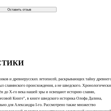
Оставить отзыв
СТИКИ
ников и древнерусских летописей, раскрывающих тайну древнег
ыл славянского происхождения, а не шведского. Хронологически
н до X-го века нашей эры и освещают историю славян,
есовой Книге", в книге шведского историка Олофа Далина,
ьно для Александра I-го. Рассмотрено также множество