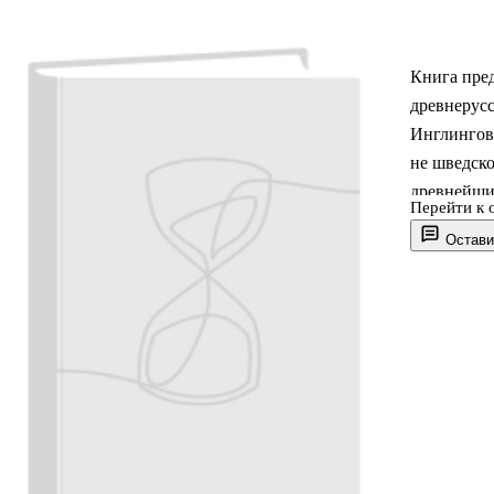
Книга пред
древнерусс
Инглингов,
не шведск
древнейших
Перейти к 
отраженную
Остави
в книге шв
Иоганном Д
множество 
исследован
государств