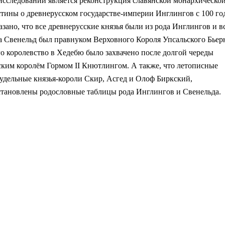
исследований является реконструкция славянской монархическо
стины о древнерусском государстве-империи Инглингов с 100 го
казано, что все древнерусские князья были из рода Инглингов и в
а Свенельд был правнуком Верховного Короля Упсальского Бьер
 его королевство в Хедебю было захвачено после долгой череды
ским королём Гормом II Кнютлингом. А также, что летописные
удельные князья-короли Скир, Асгед и Олоф Биркский,
становлены родословные таблицы рода Инглингов и Свенельда.