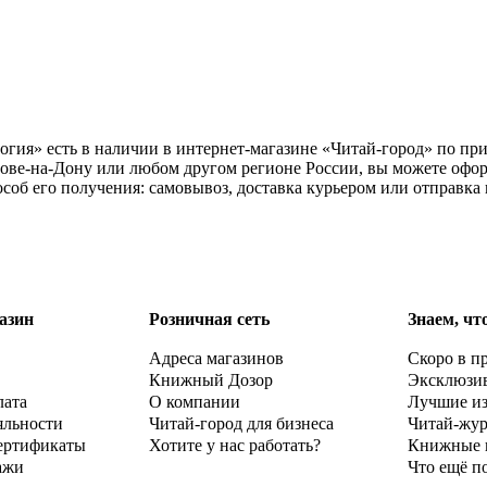
гия» есть в наличии в интернет-магазине «Читай-город» по при
тове-на-Дону или любом другом регионе России, вы можете офор
соб его получения: самовывоз, доставка курьером или отправка
азин
Розничная сеть
Знаем, чт
Адреса магазинов
Скоро в п
Книжный Дозор
Эксклюзи
лата
О компании
Лучшие и
яльности
Читай-город для бизнеса
Читай-жу
ертификаты
Хотите у нас работать?
Книжные 
ажи
Что ещё п