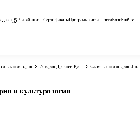
родажа
Читай-школа
Сертификаты
Программа лояльности
Блог
Ещё
ссийская история
История Древней Руси
Славянская империя Ингл
рия и культурология