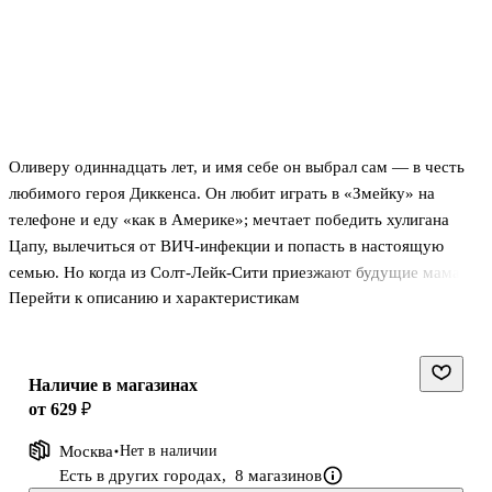
Оливеру одиннадцать лет, и имя себе он выбрал сам — в честь
любимого героя Диккенса. Он любит играть в «Змейку» на
телефоне и еду «как в Америке»; мечтает победить хулигана
Цапу, вылечиться от ВИЧ-инфекции и попасть в настоящую
семью. Но когда из Солт-Лейк-Сити приезжают будущие мама и
Перейти к описанию и характеристикам
папа, по телевизору начинают рассказывать, что скоро наступит
конец света.
Прозаик Микита Франко, автор бестселлеров «Дни нашей
Наличие в магазинах
жизни» и «Окна во двор», в своих произведениях исследует
от 629 ₽
социальные темы. Герои Франко часто попадают в тупиковые
Москва
Нет в наличии
ситуации, о которых мы стараемся лишний раз не задумываться.
Есть в других городах,
8 магазинов
Но, как показывает опыт, выход есть — и он всегда рядом.