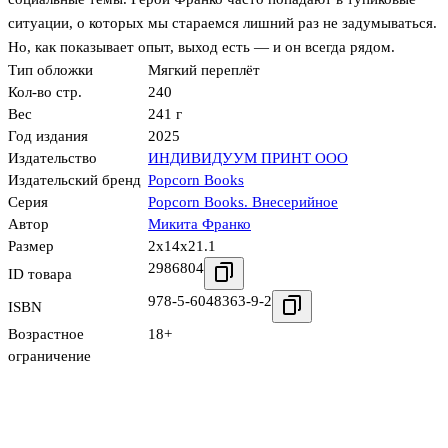
ситуации, о которых мы стараемся лишний раз не задумываться.
Но, как показывает опыт, выход есть — и он всегда рядом.
Тип обложки
Мягкий переплёт
Кол-во стр.
240
Вес
241 г
Год издания
2025
Издательство
ИНДИВИДУУМ ПРИНТ ООО
Издательский бренд
Popcorn Books
Серия
Popcorn Books. Внесерийное
Автор
Микита Франко
Размер
2x14x21.1
2986804
ID товара
978-5-6048363-9-2
ISBN
Возрастное
18+
ограничение