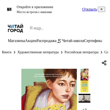
Откройте в приложении
Открыть
Место встречи с книгами
Магазины
Акции
Распродажа
Читай-школа
Сертификаты
П
Книги
Художественная литература
Российская литература
Сов
+3