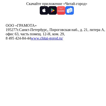
Скачайте приложение «Читай-город»
ООО «ГРАМОТА»
195277
г.Санкт-Петербург,
,
Пироговская наб., д. 21, литера А,
офис 63, часть помещ. 12-Н, ком. 29
,
8 495 424-84-44
www.chitai-gorod.ru/