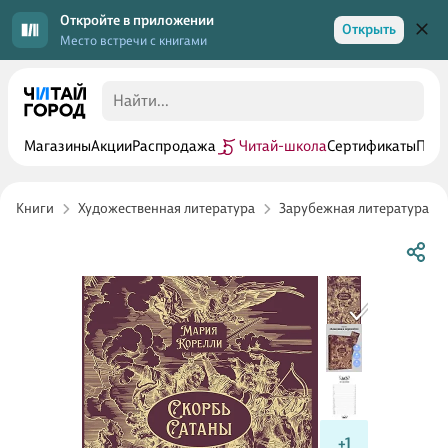
Откройте в приложении
Открыть
Место встречи с книгами
Магазины
Акции
Распродажа
Читай-школа
Сертификаты
Прог
Книги
Художественная литература
Зарубежная литература
+1