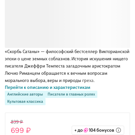
«Скорбь Сатаны» — философский бестселлер Викторианской
эпохи о цене земных соблазнов. История искушения нищего
писателя Джеффри Темпеста загадочным аристократом
Лючио Риманцем обращается к вечным вопросам
морального выбора, веры и природы греха.
Перейти к описанию и характеристикам
Этот роман-притча, соединяющий личную драму и глубокую
Английские авторы
Писатели в главных ролях
философскую проблематику, стал читательской сенсацией
Культовая классика
своего времени и остается значимым произведением,
отразившим духовные поиски конца XIX века.
«Скорбь Сатаны» — философский бестселлер Викторианской
839 ₽
эпохи о цене земных соблазнов. Созданный под влиянием
699 ₽
+ до
104 бонусов
теософских идей Елены Блаватской, этот роман буквально