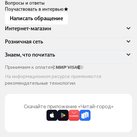
Вопросы и ответы
Поучаствовать в интервью
Написать обращение
Интернет-магазин
Акции
Розничная сеть
Распродажа
Доставка и оплата
Адреса магазинов
Знаем, что почитать
Программа лояльности
Книжный Дозор
Подарочные сертификаты
О компании
Скоро в продаже
Принимаем к оплате
Правила продажи
Читай-город для бизнеса
Эксклюзивные новинки
На информационном ресурсе применяются
Политика конфиденциальности
Хотите у нас работать?
Лучшие из лучших
рекомендательные технологии
.
Читай-журнал
Книжные циклы
Что ещё почитать?
Скачайте приложение «Читай-город»