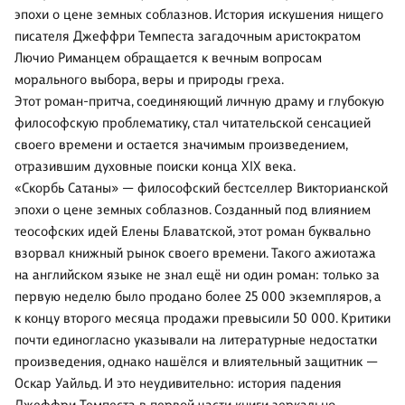
эпохи о цене земных соблазнов. История искушения нищего
писателя Джеффри Темпеста загадочным аристократом
Лючио Риманцем обращается к вечным вопросам
морального выбора, веры и природы греха.
Этот роман-притча, соединяющий личную драму и глубокую
философскую проблематику, стал читательской сенсацией
своего времени и остается значимым произведением,
отразившим духовные поиски конца XIX века.
«Скорбь Сатаны» — философский бестселлер Викторианской
эпохи о цене земных соблазнов. Созданный под влиянием
теософских идей Елены Блаватской, этот роман буквально
взорвал книжный рынок своего времени. Такого ажиотажа
на английском языке не знал ещё ни один роман: только за
первую неделю было продано более 25 000 экземпляров, а
к концу второго месяца продажи превысили 50 000. Критики
почти единогласно указывали на литературные недостатки
произведения, однако нашёлся и влиятельный защитник —
Оскар Уайльд. И это неудивительно: история падения