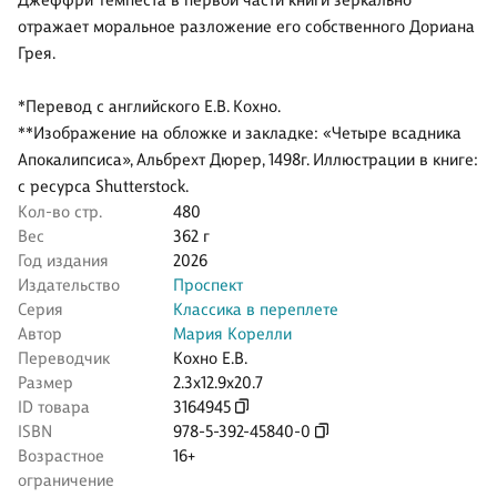
Джеффри Темпеста в первой части книги зеркально
отражает моральное разложение его собственного Дориана
Грея.
*Перевод с английского Е.В. Кохно.
**Изображение на обложке и закладке: «Четыре всадника
Апокалипсиса», Альбрехт Дюрер, 1498г. Иллюстрации в книге:
с ресурса Shutterstock.
Кол-во стр.
480
Вес
362 г
Год издания
2026
Издательство
Проспект
Серия
Классика в переплете
Автор
Мария Корелли
Переводчик
Кохно Е.В.
Размер
2.3x12.9x20.7
ID товара
3164945
ISBN
978-5-392-45840-0
Возрастное
16+
ограничение