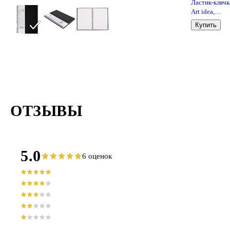
Ластик-клячк
Art idea,
художествен
Купить
для карандаш
угля, пастели
ОТЗЫВЫ
5.0
6 оценок