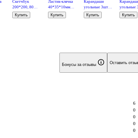
а
Скетчбук
Ластик-клячка
Карандаши
Карандаш
200*200, 80
40*35*10мм
угольные 3шт
угольные 
ный,
листов "Croco"
пласт.контейнер,
ACMELIAE,
ACMELIA
Купить
Купить
Купить
Купить
ей,
черный, 140г/
ассорти
блист.
белые, 
м2, слоновая
кость, кожзам,
гребень
Оставить отзы
Бонусы за отзывы
6
0
0
0
0