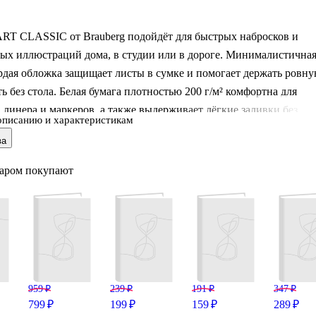
ART CLASSIC от Brauberg подойдёт для быстрых набросков и
ых иллюстраций дома, в студии или в дороге. Минималистична
рдая обложка защищает листы в сумке и помогает держать ровн
ь без стола. Белая бумага плотностью 200 г/м² комфортна для
 линера и маркеров, а также выдерживает лёгкие заливки без
описанию и характеристикам
росвечивания. Переплёт на гребне позволяет раскрывать скетчб
ва
удобно рисовать на развороте. Формат 210×297 (А4) даёт
 места для деталей и эскизов.
варом покупают
959 ₽
239 ₽
191 ₽
347 ₽
799 ₽
199 ₽
159 ₽
289 ₽