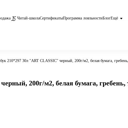
родажа
Читай-школа
Сертификаты
Программа лояльности
Блог
Ещё
бук 210*297 30л "ART CLASSIC" черный, 200г/м2, белая бумага, гребень,
ерный, 200г/м2, белая бумага, гребень, 