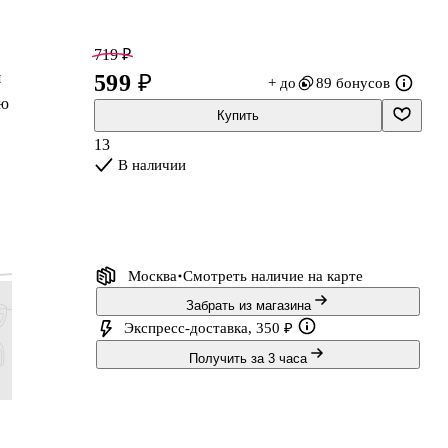
719 ₽
я
599 ₽
+ до
89 бонусов
ую
Купить
13
В наличии
ук
Москва
Смотреть наличие
на карте
Забрать из магазина
Экспресс-доставка, 350 ₽
Получить за 3 часа
287 ₽
2 363 ₽
107 ₽
959 ₽
239 ₽
1 969 ₽
89 ₽
799 ₽