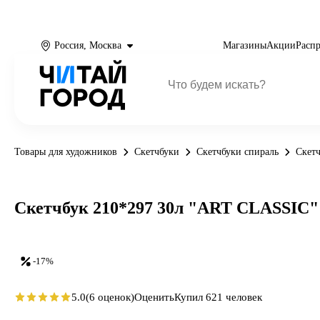
Россия, Москва
Магазины
Акции
Расп
Товары для художников
Скетчбуки
Скетчбуки спираль
Скетч
Скетчбук 210*297 30л "ART CLASSIC" ч
-17%
5.0
(6 оценок)
Оценить
Купил 621 человек