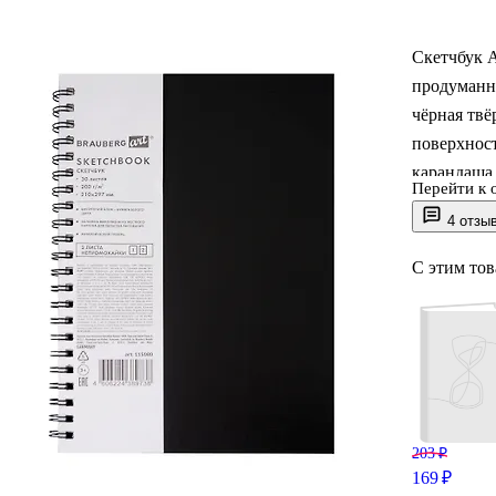
Скетчбук 
продуманн
чёрная твё
поверхност
карандаша,
Перейти к 
сильного п
4 отзы
на 180° и 
достаточно
С этим то
203 ₽
169 ₽