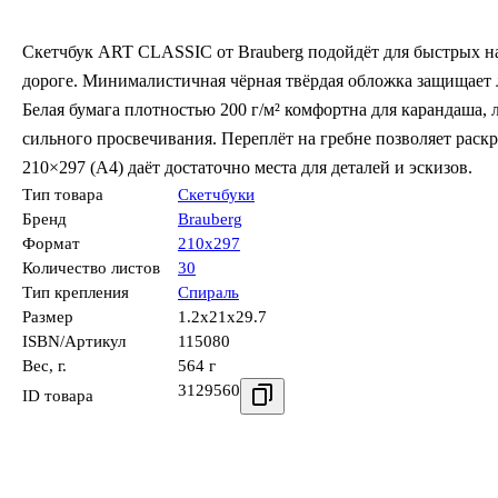
Скетчбук ART CLASSIC от Brauberg подойдёт для быстрых н
дороге. Минималистичная чёрная твёрдая обложка защищает л
Белая бумага плотностью 200 г/м² комфортна для карандаша, 
сильного просвечивания. Переплёт на гребне позволяет раскр
210×297 (А4) даёт достаточно места для деталей и эскизов.
Тип товара
Скетчбуки
Бренд
Brauberg
Формат
210х297
Количество листов
30
Тип крепления
Спираль
Размер
1.2x21x29.7
ISBN/Артикул
115080
Вес, г.
564 г
3129560
ID товара