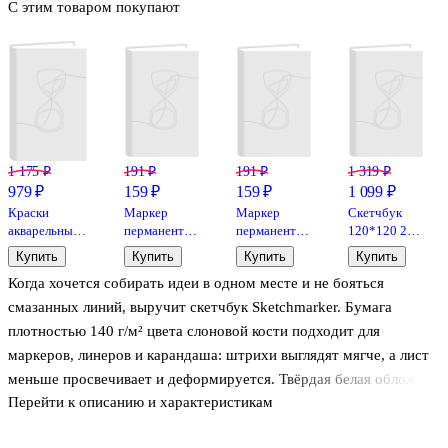
С этим товаром покупают
1 175 ₽
191 ₽
191 ₽
1 319 ₽
979 ₽
159 ₽
159 ₽
1 099 ₽
Краски
Маркер
Маркер
Скетчбук
акварельные
перманентный
перманентный
120*120 24л
18цв
золотой, Art
серебряный,
"Белый
Купить
Купить
Купить
Купить
"Студия",
idea
Art idea
букет", 300г/
Когда хочется собирать идеи в одном месте и не бояться
кюветы, к/к.,
м2, тв. обл.,
б/к., Гамма
резинка
смазанных линий, выручит скетчбук Sketchmarker. Бумага
плотностью 140 г/м² цвета слоновой кости подходит для
маркеров, линеров и карандаша: штрихи выглядят мягче, а лист
меньше просвечивает и деформируется. Твёрдая белая обложка
Перейти к описанию и характеристикам
защищает страницы в дороге и удобно служит опорой без стола.
Формат 210×297 подойдёт для полноформатных иллюстраций,