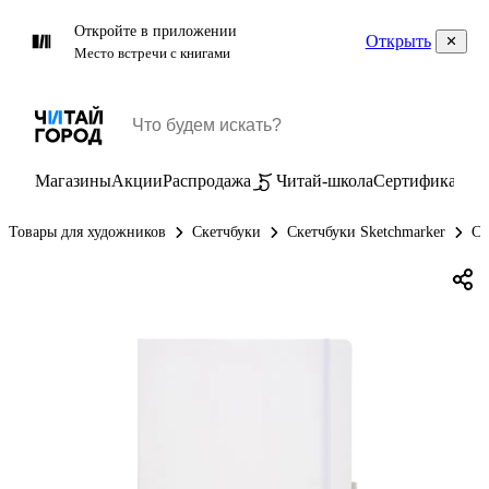
Откройте в приложении
Открыть
Место встречи с книгами
Магазины
Акции
Распродажа
Читай-школа
Сертификаты
П
Товары для художников
Скетчбуки
Скетчбуки Sketchmarker
Ск