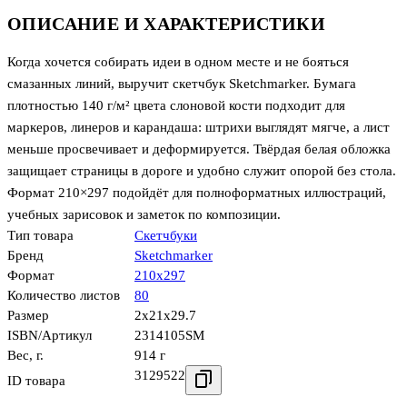
ОПИСАНИЕ И ХАРАКТЕРИСТИКИ
Когда хочется собирать идеи в одном месте и не бояться
смазанных линий, выручит скетчбук Sketchmarker. Бумага
плотностью 140 г/м² цвета слоновой кости подходит для
маркеров, линеров и карандаша: штрихи выглядят мягче, а лист
меньше просвечивает и деформируется. Твёрдая белая обложка
защищает страницы в дороге и удобно служит опорой без стола.
Формат 210×297 подойдёт для полноформатных иллюстраций,
учебных зарисовок и заметок по композиции.
Тип товара
Скетчбуки
Бренд
Sketchmarker
Формат
210х297
Количество листов
80
Размер
2x21x29.7
ISBN/Артикул
2314105SM
Вес, г.
914 г
3129522
ID товара