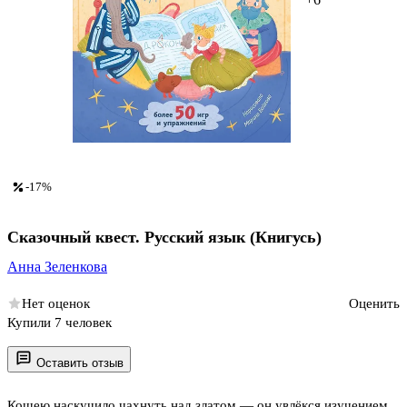
-17%
Сказочный квест. Русский язык (Книгусь)
Анна Зеленкова
Нет оценок
Оценить
Купили 7 человек
Оставить отзыв
Кощею наскучило чахнуть над златом — он увлёкся изучением