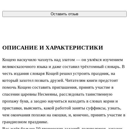
Оставить отзыв
ОПИСАНИЕ И ХАРАКТЕРИСТИКИ
Кощею наскучило чахнуть над златом — он увлёкся изучением
великосказочного языка и даже составил трёхтомный словарь. В
честь издания словаря Кощей решил устроить праздник, на
который захотел позвать друзей. Читателям книги предстоит
помочь Кощею составить приглашения, принять участие в
спасении царевны Несмеяны, расследовать таинственную
пропажу букв, а заодно научиться находить в словах корни и
приставки, выяснить, какой работой заняты суффиксы, узнать,
чем окончания похожи на окошки, и, конечно, принять участие в
грандиозном празднике.
Вас ждёт больше 50 творческих заданий, головоломок, загадок,