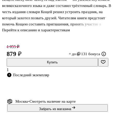
великосказочного языка и даже составил трёхтомный словарь. В
честь издания словаря Кощей решил устроить праздник, на
который захотел позвать друзей. Читателям книги предстоит
помочь Кощею составить приглашения, принять участие в
Перейти к описанию и характеристикам
спасении царевны Несмеяны, расследовать таинственную
пропажу букв, а заодно научиться находить в словах корни и
приставки, выяснить, какой работой заняты суффиксы, узнать,
1 055 ₽
чем окончания похожи на окошки, и, конечно, принять участие в
879 ₽
+ до
131 бонуса
грандиозном празднике.
Вас ждёт больше 50 творческих заданий, головоломок, загадок,
Купить
разгадав которые, вы узнаете: как слова умеют маскироваться,
1
чем «скрытный» отличается от «с
Последний экземпляр
Москва
Смотреть наличие
на карте
Забрать из магазина