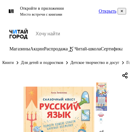
Откройте в приложении
Открыть
Место встречи с книгами
Магазины
Акции
Распродажа
Читай-школа
Сертификаты
П
Книги
Для детей и подростков
Детское творчество и досуг
Го
+6