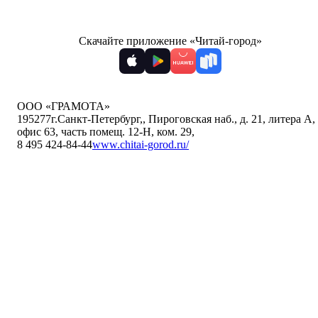
Скачайте приложение «Читай-город»
ООО «ГРАМОТА»
195277
г.Санкт-Петербург,
,
Пироговская наб., д. 21, литера А,
офис 63, часть помещ. 12-Н, ком. 29
,
8 495 424-84-44
www.chitai-gorod.ru/