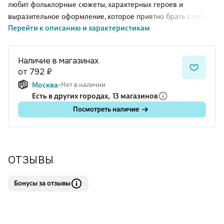
любит фольклорные сюжеты, характерных героев и
выразительное оформление, которое приятно брать с собой
Перейти к описанию и характеристикам
и открывать в дороге или дома. Формат А5 легко
помещается в сумку или рюкзак, а страницы можно
использовать для рисунков, записей и планов. Блокнот от
Наличие в магазинах
издательства Эксмо станет хорошим подарком поклонникам
от 792 ₽
творчества Елены Кощеевны. Рекомендуется для читателей
Москва
Нет в наличии
старше 16 лет.
Есть в других городах,
13 магазинов
Посмотреть наличие
ОТЗЫВЫ
Бонусы за отзывы