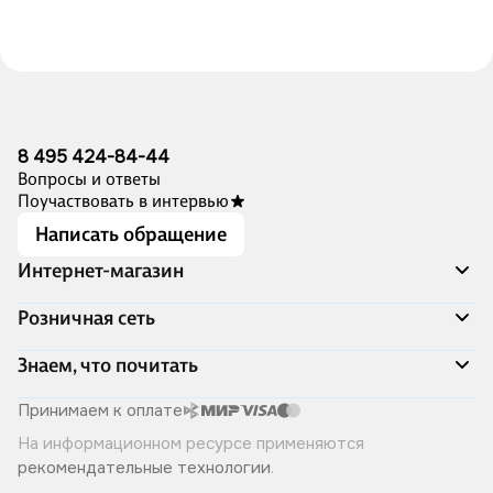
8 495 424-84-44
Вопросы и ответы
Поучаствовать в интервью
Написать обращение
Интернет-магазин
Акции
Розничная сеть
Распродажа
Доставка и оплата
Адреса магазинов
Знаем, что почитать
Программа лояльности
Книжный Дозор
Подарочные сертификаты
О компании
Скоро в продаже
Принимаем к оплате
Правила продажи
Читай-город для бизнеса
Эксклюзивные новинки
На информационном ресурсе применяются
Политика конфиденциальности
Хотите у нас работать?
Лучшие из лучших
рекомендательные технологии
.
Читай-журнал