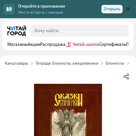
Откройте в приложении
Открыть
Место встречи с книгами
Магазины
Акции
Распродажа
Читай-школа
Сертификаты
Прог
Канцтовары
Тетради, блокноты, ежедневники
Блокноты
Б