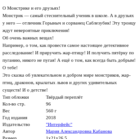
О Монстрике и его друзьях!
Монстрик — самый стеснительный ученик в школе. А в друзьях
у него — отличник Горыныч и сорванец Саблезубик! Эту троицу
ждут невероятные приключения!
Об очень важных вещах!
Например, о том, как провести самое настоящее детективное
расследование! И приручить жар-птицу! И получить пятёрку по
пуганию, никого не пугая! А ещё о том, как всегда быть добрым!
О тебе!
Это сказка об увлекательном и добром мире монстриков, жар-
птиц, драконов, крылатых львов и других удивительных
существ! И о детстве!
Тип обложки
Твёрдый переплёт
Кол-во стр.
96
Вес
560 г
Год издания
2018
Издательство
"Интерфейс"
Автор
Мария Александровна Кабанова
Размер
1x21x26.5