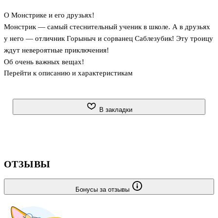
О Монстрике и его друзьях!
Монстрик — самый стеснительный ученик в школе. А в друзьях
у него — отличник Горыныч и сорванец Саблезубик! Эту троицу
ждут невероятные приключения!
Об очень важных вещах!
Перейти к описанию и характеристикам
Например, о том, как провести самое настоящее детективное
расследование! И приручить жар-птицу! И получить пятёрку по
пуганию, никого не пугая! А ещё о том, как всегда быть добрым!
О тебе!
В закладки
Это сказка об увлекательном и добром мире монстриков, жар-
птиц, драконов, крылатых львов и других удивительных
существ! И о детстве!
ОТЗЫВЫ
Бонусы за отзывы