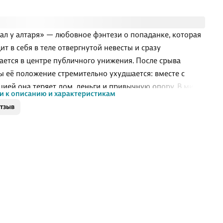
ал у алтаря» — любовное фэнтези о попаданке, которая
ит в себя в теле отвергнутой невесты и сразу
ается в центре публичного унижения. После срыва
ы её положение стремительно ухудшается: вместе с
цией она теряет дом, деньги и привычную опору. В мире,
и к описанию и характеристикам
нщина почти не защищена без поддержки семьи или
отзыв
льного покровителя, ей приходится быстро учиться
ть и принимать решения в условиях постоянного
ия. На этом фоне особенно остро звучат темы личного
, зависимости от чужой воли и попытки вернуть себе
распоряжаться собственной судьбой.
ём книга
публичного отказа у алтаря неприятности только
ются. Брат лишает г