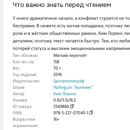
Что важно знать перед чтением
У книги драматичное начало, а конфликт строится не т
бесправия. В сюжете есть мотив попаданки, поэтому л
роли и в жёстких общественных рамках. Ким Лоренс п
деталями, поэтому текст читается быстро. Тем, кто люб
потерей статуса и высоким эмоциональным напряжени
Тип обложки
Мягкий переплёт
Кол-во стр.
158
Вес
70 г
Год издания
2016
Издательство
Центрполиграф
Серия
Harleguin "Арлекин"
Автор
Ким Лоренс
Размер
0.6x11.5x16.5
ID товара
2549866
ISBN
978-5-227-07040-1
Возрастное
16+
ограничение