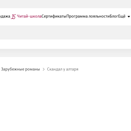
одажа
Читай-школа
Сертификаты
Программа лояльности
Блог
Ещё
Зарубежные романы
Скандал у алтаря