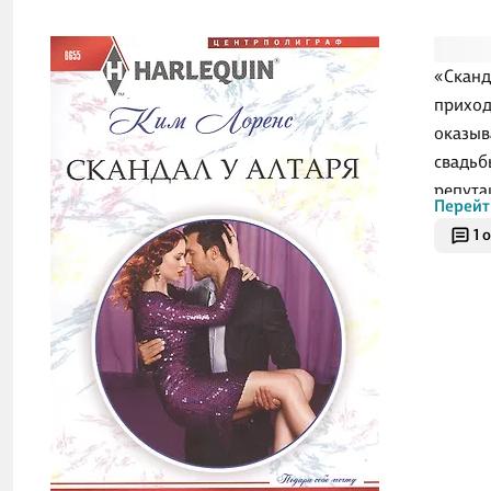
«Сканд
приход
оказыв
свадьб
репута
Перейт
где же
1 
влияте
выжива
давлен
выбора
право 
О ч
После 
начина