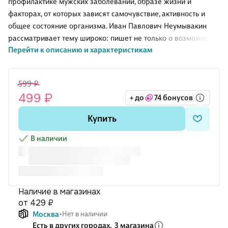
профилактике мужских заболеваний, образе жизни и
факторах, от которых зависят самочувствие, активность и
общее состояние организма. Иван Павлович Неумывакин
рассматривает тему широко: пишет не только о возможных
Перейти к описанию и характеристикам
нарушениях, но и о повседневных привычках, питании,
физической нагрузке и влиянии вредных привычек. Издание
рассчитано на широкий круг читателей и подойдёт тем, кто
599 ₽
хочет лучше понять, как поддерживать репродуктивное и
499 ₽
+ до
74 бонусов
общее здоровье без сложной медицинской терминологии.
О чём книга
Купить
Книга относится к популярной медицине и посвящена
вопросам мужского здоровья. В центре внимания —
В наличии
профилактика заболеваний мужской полов
Наличие в магазинах
от 429 ₽
Москва
Нет в наличии
Есть в других городах,
3 магазина