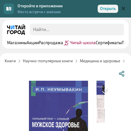
Откройте в приложении
Открыть
Место встречи с книгами
Магазины
Акции
Распродажа
Читай-школа
Сертификаты
Прог
Книги
Научно-популярные книги
Медицина и здоровье
А