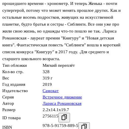
прошедшего времени - хронометр. И теперь Женька - почти
супергерой, потому что может менять прошлое других. Как и
остальные восемь подростков, живущих на искусственной
планетке, будто братья и сестры - Сиблинги. Все они уже про
жили свою жизнь, но однажды что-то пошло не так. .Лариса
Романовская - лауреат премии "Книгуру" и "Новая детская
книга". Фантастическая повесть "Сиблинги" вошла в короткий
список конкурса "Книгуру" в 2017 году. .Для среднего и
старшего школьного возраста.
Тип обложки
Мягкий переплёт
Кол-во стр.
328
Вес
319 г
Год издания
2019
Издательство
Самокат
Серия
Встречное движение
Автор
Лариса Романовская
Размер
2.2x14.1x19.7
2756115
ID товара
978-5-91759-889-5
ISBN