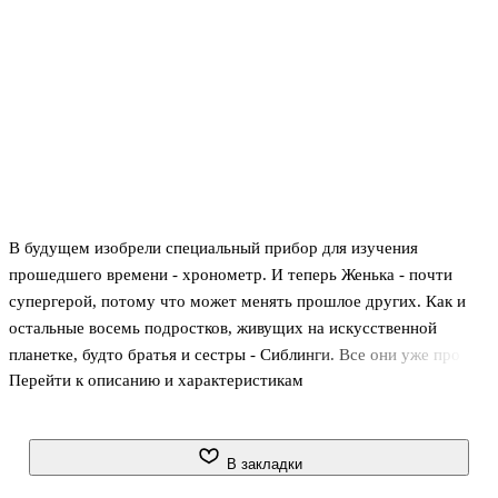
В будущем изобрели специальный прибор для изучения
прошедшего времени - хронометр. И теперь Женька - почти
супергерой, потому что может менять прошлое других. Как и
остальные восемь подростков, живущих на искусственной
планетке, будто братья и сестры - Сиблинги. Все они уже про
Перейти к описанию и характеристикам
жили свою жизнь, но однажды что-то пошло не так. .Лариса
Романовская - лауреат премии "Книгуру" и "Новая детская
книга". Фантастическая повесть "Сиблинги" вошла в короткий
список конкурса "Книгуру" в 2017 году. .Для среднего и
В закладки
старшего школьного возраста.