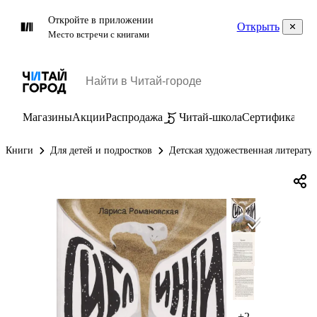
Откройте в приложении
Открыть
Место встречи с книгами
Магазины
Акции
Распродажа
Читай-школа
Сертификаты
П
Книги
Для детей и подростков
Детская художественная литерату
+2