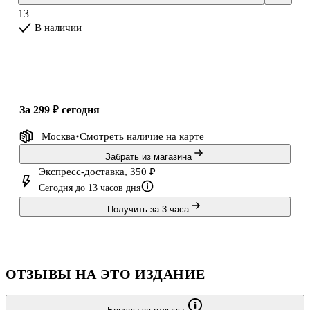
Скрепленный кровью. Экспертиза показала — его, Сиракузова,
13
кровью. Вот это поворот! Но Танюше по плечу и нечистую си
В наличии
за 299 ₽
сегодня
Москва
Смотреть наличие
на карте
Забрать из магазина
Экспресс-доставка, 350 ₽
Сегодня до 13 часов дня
Получить за 3 часа
ОТЗЫВЫ НА ЭТО ИЗДАНИЕ