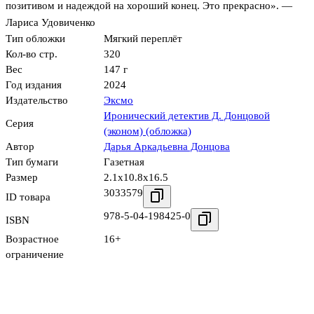
позитивом и надеждой на хороший конец. Это прекрасно». —
Лариса Удовиченко
Тип обложки
Мягкий переплёт
Кол-во стр.
320
Вес
147 г
Год издания
2024
Издательство
Эксмо
Иронический детектив Д. Донцовой
Серия
(эконом) (обложка)
Автор
Дарья Аркадьевна Донцова
Тип бумаги
Газетная
Размер
2.1x10.8x16.5
3033579
ID товара
978-5-04-198425-0
ISBN
Возрастное
16+
ограничение