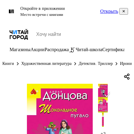
Откройте в приложении
Открыть
Место встречи с книгами
Магазины
Акции
Распродажа
Читай-школа
Сертификаты
П
Книги
Художественная литература
Детектив. Триллер
Иронич
+2