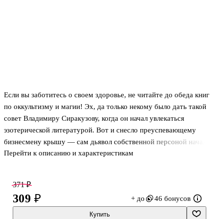
Если вы заботитесь о своем здоровье, не читайте до обеда книг
по оккультизму и магии! Эх, да только некому было дать такой
совет Владимиру Сиракузову, когда он начал увлекаться
эзотерической литературой. Вот и снесло преуспевающему
бизнесмену крышу — сам дьявол собственной персоной начал к
Перейти к описанию и характеристикам
нему являться. Татьяна Сергеева, начальница особой бригады, к
которой он обратился за помощью, так и решила — напрочь
снесло.
371 ₽
Но что это достает Сиракузов из портфеля? Что это за лист
309 ₽
+ до
46 бонусов
пергамента с печатью и бурым пятном! Да, подтверждает
Владимир, это договор с дьяволом о продаже души.
Купить