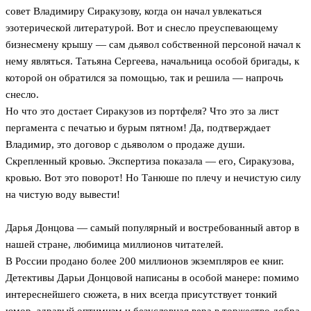
совет Владимиру Сиракузову, когда он начал увлекаться
эзотерической литературой. Вот и снесло преуспевающему
бизнесмену крышу — сам дьявол собственной персоной начал к
нему являться. Татьяна Сергеева, начальница особой бригады, к
которой он обратился за помощью, так и решила — напрочь
снесло.
Но что это достает Сиракузов из портфеля? Что это за лист
пергамента с печатью и бурым пятном! Да, подтверждает
Владимир, это договор с дьяволом о продаже души.
Скрепленный кровью. Экспертиза показала — его, Сиракузова,
кровью. Вот это поворот! Но Танюше по плечу и нечистую силу
на чистую воду вывести!
Дарья Донцова — самый популярный и востребованный автор в
нашей стране, любимица миллионов читателей.
В России продано более 200 миллионов экземпляров ее книг.
Детективы Дарьи Донцовой написаны в особой манере: помимо
интереснейшего сюжета, в них всегда присутствует тонкий