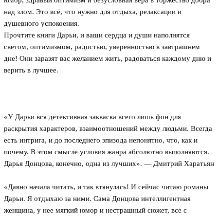
юмор, здравый оптимизм и безусловная вера в торжество добра
над злом. Это всё, что нужно для отдыха, релаксации и
душевного успокоения.
Прочтите книги Дарьи, и ваши сердца и души наполнятся
светом, оптимизмом, радостью, уверенностью в завтрашнем
дне! Они заразят вас желанием жить, радоваться каждому дню и
верить в лучшее.
«У Дарьи вся детективная закваска всего лишь фон для
раскрытия характеров, взаимоотношений между людьми. Всегда
есть интрига, и до последнего эпизода непонятно, что, как и
почему. В этом смысле условия жанра абсолютно выполняются.
Дарья Донцова, конечно, одна из лучших». — Дмитрий Харатьян
«Давно начала читать, и так втянулась! И сейчас читаю романы
Дарьи. Я отдыхаю за ними. Сама Донцова интеллигентная
женщина, у нее мягкий юмор и нестрашный сюжет, все с